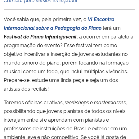
Ministério da Cidadania
Você sabia que, pela primeira vez, o
VI Encontro
Ministério da Saúde
Internacional sobre a Pedagogia do Piano
terá um
Festival de Piano Infantojuvenil
, a ocorrer em paralelo à
Ministério de Minas e Energia
programação do evento? Esse festival tem como
objetivo incentivar a inserção de jovens estudantes no
Ministério da Ciência, Tecnologia, Inovações e Comunicações
mundo sonoro do piano, porém focando na formação
musical como um todo, que inclui múltiplas vivências.
Ministério do Meio Ambiente
Prepare-se, estude uma linda peça e seja um dos
Ministério do Turismo
artistas dos recitais!
Teremos oficinas criativas,
workshops
e
masterclasses
,
Ministério do Desenvolvimento Regional
possibilitando que jovens pianistas de todos os níveis
interajam entre si e aprendam com pianistas e
Controladoria-Geral da União
professores de instituições do Brasil e exterior em um
ambiente leve e não competitivo. Se você já gosta de
Ministério da Mulher, da Família e dos Direitos Humanos