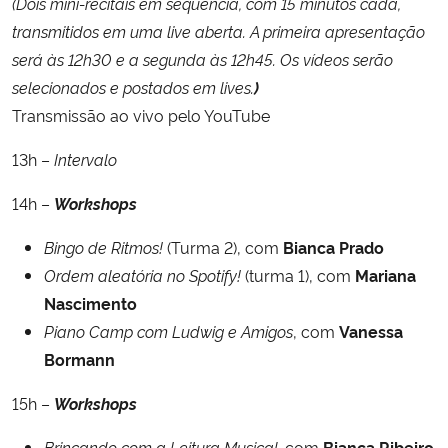
(Dois mini-recitais em sequência, com 15 minutos cada,
transmitidos em uma live aberta. A primeira apresentação
será às 12h30 e a segunda às 12h45. Os vídeos serão
selecionados e postados em lives.
)
Transmissão ao vivo pelo YouTube
13h –
Intervalo
14h –
Workshops
Bingo de Ritmos!
(Turma 2), com
Bianca Prado
Ordem aleatória no Spotify!
(turma 1), com
Mariana
Nascimento
Piano Camp com Ludwig e Amigos
, com
Vanessa
Bormann
15h –
Workshops
Brincando com a Leitura Musical,
com
Bianca Ribeiro