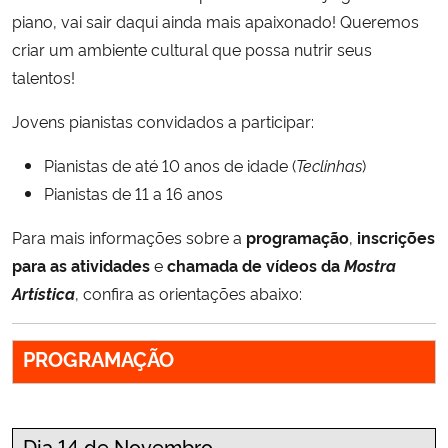
piano, vai sair daqui ainda mais apaixonado! Queremos
Secretaria-Geral
criar um ambiente cultural que possa nutrir seus
talentos!
Secretaria de Governo
Jovens pianistas convidados a participar:
Gabinete de Segurança Institucional
Pianistas de até 10 anos de idade (
Teclinhas
)
Pianistas de 11 a 16 anos
Advocacia-Geral da União
Para mais informações sobre a
programação
,
inscrições
Banco Central do Brasil
para as atividades
e
chamada de vídeos da
Mostra
Artística
, confira as orientações abaixo:
Planalto
PROGRAMAÇÃO
Dia 14 de Novembro