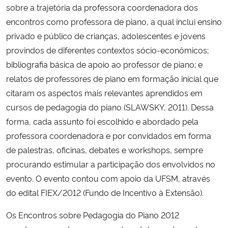
sobre a trajetória da professora coordenadora dos
encontros como professora de piano, a qual inclui ensino
Secretaria-Geral
privado e público de crianças, adolescentes e jovens
provindos de diferentes contextos sócio-econômicos;
Secretaria de Governo
bibliografia básica de apoio ao professor de piano; e
relatos de professores de piano em formação inicial que
Gabinete de Segurança Institucional
citaram os aspectos mais relevantes aprendidos em
Advocacia-Geral da União
cursos de pedagogia do piano (SLAWSKY, 2011). Dessa
forma, cada assunto foi escolhido e abordado pela
Banco Central do Brasil
professora coordenadora e por convidados em forma
de palestras, oficinas, debates e workshops, sempre
Planalto
procurando estimular a participação dos envolvidos no
evento. O evento contou com apoio da UFSM, através
do edital FIEX/2012 (Fundo de Incentivo à Extensão).
Os Encontros sobre Pedagogia do Piano 2012