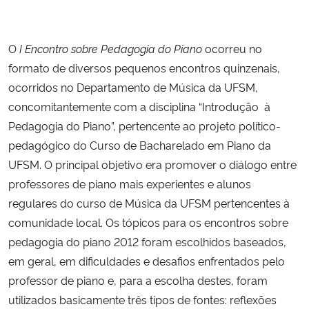
Ministério da Cidadania
O
I Encontro sobre Pedagogia do Piano
ocorreu no
Ministério da Saúde
formato de diversos pequenos encontros quinzenais,
Ministério de Minas e Energia
ocorridos no Departamento de Música da UFSM,
concomitantemente com a disciplina “Introdução à
Ministério da Ciência, Tecnologia, Inovações e Comunicações
Pedagogia do Piano”, pertencente ao projeto político-
pedagógico do Curso de Bacharelado em Piano da
Ministério do Meio Ambiente
UFSM. O principal objetivo era promover o diálogo entre
professores de piano mais experientes e alunos
Ministério do Turismo
regulares do curso de Música da UFSM pertencentes à
comunidade local. Os tópicos para os encontros sobre
Ministério do Desenvolvimento Regional
pedagogia do piano 2012 foram escolhidos baseados,
em geral, em dificuldades e desafios enfrentados pelo
Controladoria-Geral da União
professor de piano e, para a escolha destes, foram
utilizados basicamente três tipos de fontes: reflexões
Ministério da Mulher, da Família e dos Direitos Humanos