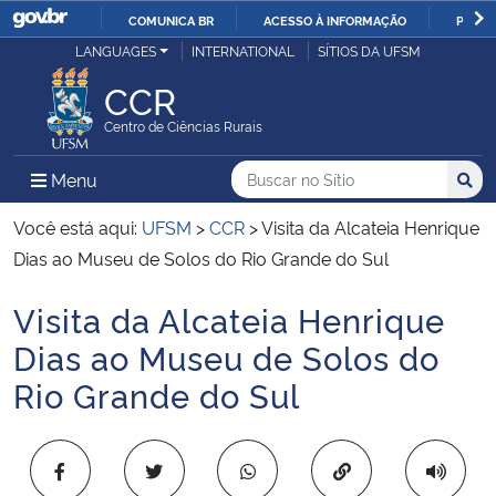
COMUNICA BR
ACESSO À INFORMAÇÃO
PARTI
Casa Civil
LANGUAGES
INTERNATIONAL
SÍTIOS DA UFSM
IR
PARA
CCR
Ministério da Justiça e Segurança Pública
O
Centro de Ciências Rurais
CONTEÚDO
Ministério da Defesa
Buscar no no Sítio
Busca
Busca:
Menu Principal do Sítio
Menu
Busc
Ministério das Relações Exteriores
Você está aqui:
UFSM
>
CCR
>
Visita da Alcateia Henrique
Dias ao Museu de Solos do Rio Grande do Sul
Ministério da Economia
Visita da Alcateia Henrique
Início do conteúdo
Ministério da Infraestrutura
Dias ao Museu de Solos do
Rio Grande do Sul
Ministério da Agricultura, Pecuária e Abastecimento
Ministério da Educação
Copiar para área 