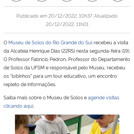
Ministério da Cidadania
Publicado em
20/12/2022, 10h37
. Atualizado
Ministério da Saúde
20/12/2022, 11h01
Ministério de Minas e Energia
O
Museu de Solos do Rio Grande do Sul
recebeu a visita
da Alcateia Henrique Dias (22RS) nesta segunda-feira (19).
Ministério da Ciência, Tecnologia, Inovações e Comunicações
O Professor Fabrício Pedron, Professor do Departamento
de Solos da UFSM e responsável pelo Museu, recebeu
Ministério do Meio Ambiente
os “lobinhos” para um tour educativo, um encontro
repleto de informações.
Ministério do Turismo
Saiba mais sobre o Museu de Solos e
agende visitas
Ministério do Desenvolvimento Regional
clicando aqui
.
Controladoria-Geral da União
Ministério da Mulher, da Família e dos Direitos Humanos