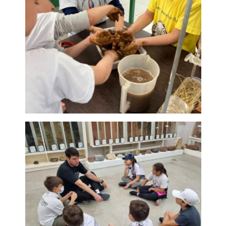
Secretaria-Geral
Secretaria de Governo
Gabinete de Segurança Institucional
Advocacia-Geral da União
Banco Central do Brasil
Planalto