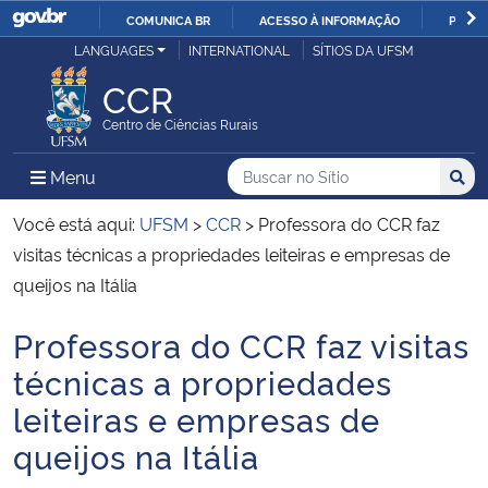
COMUNICA BR
ACESSO À INFORMAÇÃO
PARTI
Casa Civil
LANGUAGES
INTERNATIONAL
SÍTIOS DA UFSM
IR
PARA
CCR
Ministério da Justiça e Segurança Pública
O
Centro de Ciências Rurais
CONTEÚDO
Ministério da Defesa
Buscar no no Sítio
Busca
Busca:
Menu Principal do Sítio
Menu
Busc
Ministério das Relações Exteriores
Você está aqui:
UFSM
>
CCR
>
Professora do CCR faz
visitas técnicas a propriedades leiteiras e empresas de
Ministério da Economia
queijos na Itália
Professora do CCR faz visitas
Ministério da Infraestrutura
Início do conteúdo
técnicas a propriedades
Ministério da Agricultura, Pecuária e Abastecimento
leiteiras e empresas de
queijos na Itália
Ministério da Educação