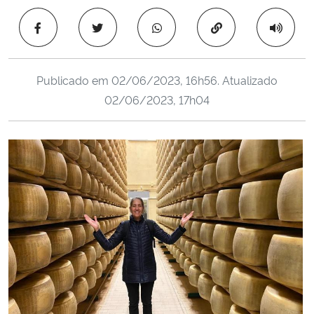
Ministério da Cidadania
Copiar para área 
Ministério da Saúde
Publicado em
02/06/2023, 16h56
. Atualizado
Ministério de Minas e Energia
02/06/2023, 17h04
Ministério da Ciência, Tecnologia, Inovações e Comunicações
Ministério do Meio Ambiente
Ministério do Turismo
Ministério do Desenvolvimento Regional
Controladoria-Geral da União
Ministério da Mulher, da Família e dos Direitos Humanos