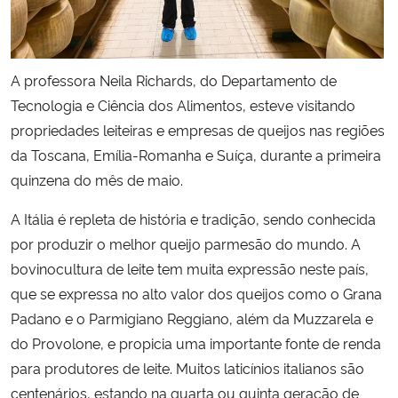
Secretaria-Geral
A professora Neila Richards, do Departamento de
Secretaria de Governo
Tecnologia e Ciência dos Alimentos, esteve visitando
propriedades leiteiras e empresas de queijos nas regiões
Gabinete de Segurança Institucional
da Toscana, Emília-Romanha e Suíça, durante a primeira
quinzena do mês de maio.
Advocacia-Geral da União
A Itália é repleta de história e tradição, sendo conhecida
Banco Central do Brasil
por produzir o melhor queijo parmesão do mundo. A
bovinocultura de leite tem muita expressão neste país,
Planalto
que se expressa no alto valor dos queijos como o Grana
Padano e o Parmigiano Reggiano, além da Muzzarela e
do Provolone, e propicia uma importante fonte de renda
para produtores de leite. Muitos laticínios italianos são
centenários, estando na quarta ou quinta geração de