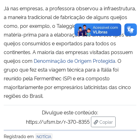
Já nas empresas, a professora observou a infraestrutura,
a maneira tradicional de fabricação de alguns queijos
como, por exemplo, o Taleggio e a qualidade da
matéria-prima para a elaboração dos diversos tipos de
queijos consumidos e exportados para todos os
continentes. A maioria das empresas visitadas possuem
queijos com
Denominação de Origem Protegida
. O
grupo que fez esta viagem técnica para a Itália foi
reunido pela Fermenthec (SP) e era composto
majoritariamente por empresários laticinistas das cinco
regiões do Brasil.
Divulgue este conteúdo:
https://ufsm.br/r-370-8355
Copiar
para área de tran
Registrado em
NOTÍCIA