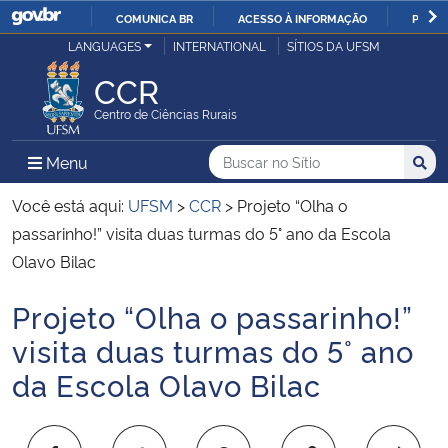
COMUNICA BR
ACESSO À INFORMAÇÃO
PARTI
Casa Civil
LANGUAGES
INTERNATIONAL
SÍTIOS DA UFSM
IR
PARA
CCR
Ministério da Justiça e Segurança Pública
O
Centro de Ciências Rurais
CONTEÚDO
Ministério da Defesa
Buscar no no Sítio
Busca
Busca:
Menu Principal do Sítio
Menu
Busc
Ministério das Relações Exteriores
Você está aqui:
UFSM
>
CCR
>
Projeto “Olha o
passarinho!” visita duas turmas do 5° ano da Escola
Ministério da Economia
Olavo Bilac
Projeto “Olha o passarinho!”
Ministério da Infraestrutura
Início do conteúdo
visita duas turmas do 5° ano
Ministério da Agricultura, Pecuária e Abastecimento
da Escola Olavo Bilac
Ministério da Educação