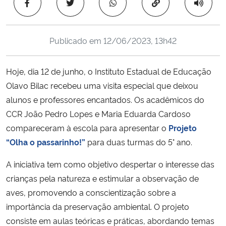
Copiar para área 
Ministério da Cidadania
Ministério da Saúde
Publicado em
12/06/2023, 13h42
Ministério de Minas e Energia
Hoje, dia 12 de junho, o Instituto Estadual de Educação
Olavo Bilac recebeu uma visita especial que deixou
Ministério da Ciência, Tecnologia, Inovações e Comunicações
alunos e professores encantados. Os acadêmicos do
CCR João Pedro Lopes e Maria Eduarda Cardoso
Ministério do Meio Ambiente
compareceram à escola para apresentar o
Projeto
“Olha o passarinho!”
para duas turmas do 5° ano.
Ministério do Turismo
A iniciativa tem como objetivo despertar o interesse das
Ministério do Desenvolvimento Regional
crianças pela natureza e estimular a observação de
aves, promovendo a conscientização sobre a
Controladoria-Geral da União
importância da preservação ambiental. O projeto
consiste em aulas teóricas e práticas, abordando temas
Ministério da Mulher, da Família e dos Direitos Humanos