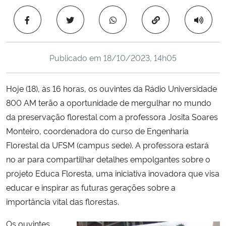
Ministério da Cidadania
Copiar para área 
Ministério da Saúde
Publicado em
18/10/2023, 14h05
Ministério de Minas e Energia
Hoje (18), às 16 horas, os ouvintes da Rádio Universidade
Ministério da Ciência, Tecnologia, Inovações e Comunicações
800 AM terão a oportunidade de mergulhar no mundo
da preservação florestal com a professora Josita Soares
Ministério do Meio Ambiente
Monteiro, coordenadora do curso de Engenharia
Ministério do Turismo
Florestal da UFSM (campus sede). A professora estará
no ar para compartilhar detalhes empolgantes sobre o
Ministério do Desenvolvimento Regional
projeto Educa Floresta, uma iniciativa inovadora que visa
educar e inspirar as futuras gerações sobre a
Controladoria-Geral da União
importância vital das florestas.
Os ouvintes
Ministério da Mulher, da Família e dos Direitos Humanos