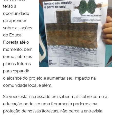
terão a
Secretaria-Geral
oportunidade
de aprender
Secretaria de Governo
sobre as ações
do Educa
Gabinete de Segurança Institucional
Floresta até o
momento, bem
Advocacia-Geral da União
como sobre os
planos futuros
Banco Central do Brasil
para expandir
o alcance do projeto e aumentar seu impacto na
Planalto
comunidade local e além.
Se você está interessado em saber mais sobre como a
educação pode ser uma ferramenta poderosa na
proteção de nossas florestas, não perca a entrevista