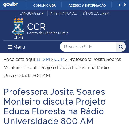
COMUNICA BR
ACESSO À INFORMAÇÃO
PARTI
Casa Civil
LANGUAGES
INTERNATIONAL
SÍTIOS DA UFSM
IR
PARA
CCR
Ministério da Justiça e Segurança Pública
O
Centro de Ciências Rurais
CONTEÚDO
Ministério da Defesa
Buscar no no Sítio
Busca
Busca:
Menu Principal do Sítio
Menu
Busc
Ministério das Relações Exteriores
Você está aqui:
UFSM
>
CCR
>
Professora Josita Soares
Monteiro discute Projeto Educa Floresta na Rádio
Ministério da Economia
Universidade 800 AM
Professora Josita Soares
Ministério da Infraestrutura
Início do conteúdo
Monteiro discute Projeto
Ministério da Agricultura, Pecuária e Abastecimento
Educa Floresta na Rádio
Universidade 800 AM
Ministério da Educação