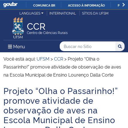
COMUNICA BR
ACESSO À INFORMAÇÃO
PARTI
Casa Civil
LANGUAGES
INTERNATIONAL
SÍTIOS DA UFSM
IR
PARA
CCR
Ministério da Justiça e Segurança Pública
O
Centro de Ciências Rurais
CONTEÚDO
Ministério da Defesa
Buscar no no Sítio
Busca
Busca:
Menu Principal do Sítio
Menu
Busc
Ministério das Relações Exteriores
Você está aqui:
UFSM
>
CCR
>
Projeto “Olha o
Passarinho!” promove atividade de observação de aves
Ministério da Economia
na Escola Municipal de Ensino Lourenço Dalla Corte
Projeto “Olha o Passarinho!”
Ministério da Infraestrutura
Início do conteúdo
promove atividade de
Ministério da Agricultura, Pecuária e Abastecimento
observação de aves na
Escola Municipal de Ensino
Ministério da Educação