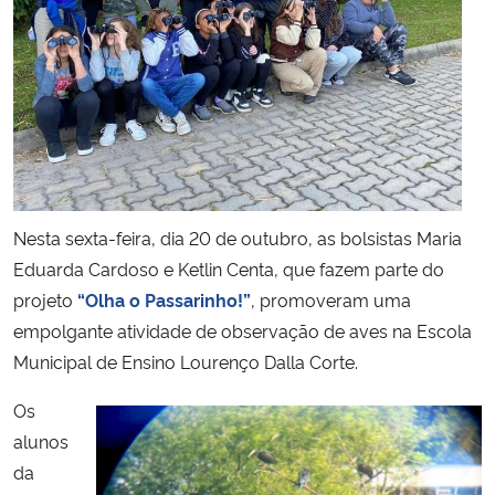
Secretaria-Geral
Secretaria de Governo
Gabinete de Segurança Institucional
Advocacia-Geral da União
Nesta sexta-feira, dia 20 de outubro, as bolsistas Maria
Eduarda Cardoso e Ketlin Centa, que fazem parte do
Banco Central do Brasil
projeto
“Olha o Passarinho!”
, promoveram uma
empolgante atividade de observação de aves na Escola
Planalto
Municipal de Ensino Lourenço Dalla Corte.
Os
alunos
da