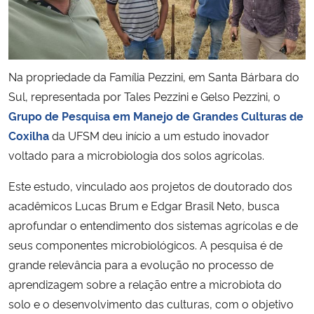
Secretaria-Geral
Secretaria de Governo
Na propriedade da Família Pezzini, em Santa Bárbara do
Sul, representada por Tales Pezzini e Gelso Pezzini, o
Gabinete de Segurança Institucional
Grupo de Pesquisa em Manejo de Grandes Culturas de
Coxilha
da UFSM deu início a um estudo inovador
Advocacia-Geral da União
voltado para a microbiologia dos solos agrícolas.
Banco Central do Brasil
Este estudo, vinculado aos projetos de doutorado dos
acadêmicos Lucas Brum e Edgar Brasil Neto, busca
Planalto
aprofundar o entendimento dos sistemas agrícolas e de
seus componentes microbiológicos. A pesquisa é de
grande relevância para a evolução no processo de
aprendizagem sobre a relação entre a microbiota do
solo e o desenvolvimento das culturas, com o objetivo