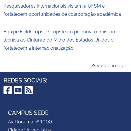
Pesquisadores internacionais visitam a UFSM e
fortalecem oportunidades de colaboração acadêmica
Equipe FieldCrops e CropsTeam promovem missão
técnica ao Cinturão do Milho dos Estados Unidos e
fortalecem a internacionalização
Voltar ao topo
REDES SOCIAIS:
Facebook
YouTube
RSS
CAMPUS SEDE
Av. Roraima nº 1000
Cidade Universitária