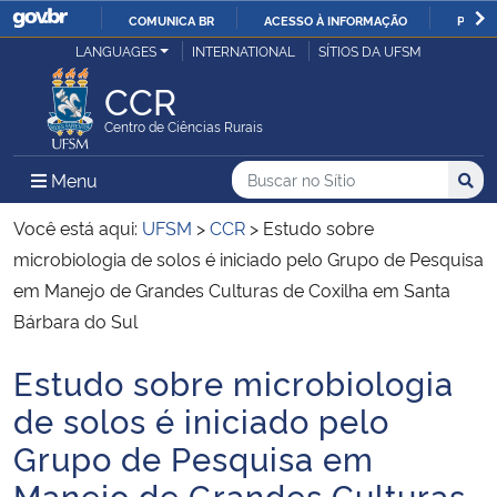
COMUNICA BR
ACESSO À INFORMAÇÃO
PARTI
Casa Civil
LANGUAGES
INTERNATIONAL
SÍTIOS DA UFSM
IR
PARA
CCR
Ministério da Justiça e Segurança Pública
O
Centro de Ciências Rurais
CONTEÚDO
Ministério da Defesa
Buscar no no Sítio
Busca
Busca:
Menu Principal do Sítio
Menu
Busc
Ministério das Relações Exteriores
Você está aqui:
UFSM
>
CCR
>
Estudo sobre
microbiologia de solos é iniciado pelo Grupo de Pesquisa
Ministério da Economia
em Manejo de Grandes Culturas de Coxilha em Santa
Bárbara do Sul
Ministério da Infraestrutura
Estudo sobre microbiologia
Início do conteúdo
Ministério da Agricultura, Pecuária e Abastecimento
de solos é iniciado pelo
Grupo de Pesquisa em
Ministério da Educação
Manejo de Grandes Culturas