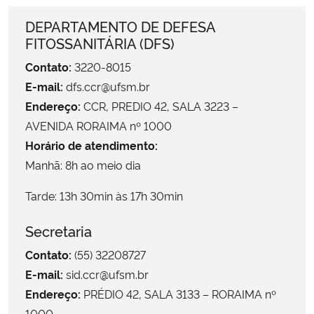
Ministério da Cidadania
DEPARTAMENTO DE DEFESA
FITOSSANITÁRIA (DFS)
Ministério da Saúde
Contato:
3220-8015
E-mail:
dfs.ccr@ufsm.br
Ministério de Minas e Energia
Endereço:
CCR, PRE´DIO 42, SALA 3223 –
Ministério da Ciência, Tecnologia, Inovações e Comunicações
AVENIDA RORAIMA nº 1000
Horário de atendimento:
Ministério do Meio Ambiente
Manhã: 8h ao meio dia
Tarde: 13h 30min às 17h 30min
Ministério do Turismo
Secretaria
Ministério do Desenvolvimento Regional
Contato:
(55) 32208727
Controladoria-Geral da União
E-mail:
sid.ccr@ufsm.br
Endereço:
PRÉDIO 42, SALA 3133 – RORAIMA nº
Ministério da Mulher, da Família e dos Direitos Humanos
1000