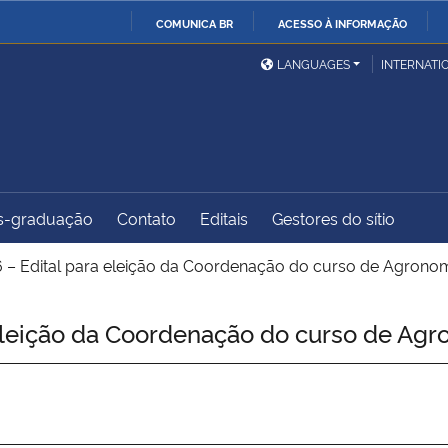
COMUNICA BR
ACESSO À INFORMAÇÃO
Ministério da Defesa
Ministério das Relações
Mini
IR
LANGUAGES
INTERNATI
Exteriores
PARA
O
Ministério da Cidadania
Ministério da Saúde
Mini
CONTEÚDO
s-graduação
Contato
Editais
Gestores do sítio
Ministério do
Controladoria-Geral da
Mini
Desenvolvimento Regional
União
Famí
– Edital para eleição da Coordenação do curso de Agrono
Hum
eleição da Coordenação do curso de Ag
Advocacia-Geral da União
Banco Central do Brasil
Plan