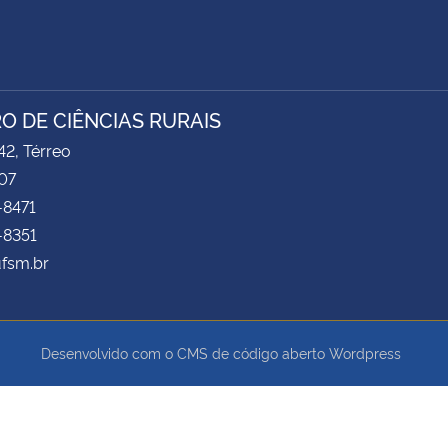
O DE CIÊNCIAS RURAIS
2, Térreo
07
-8471
-8351
ufsm.br
Desenvolvido com o CMS de código aberto
Wordpress