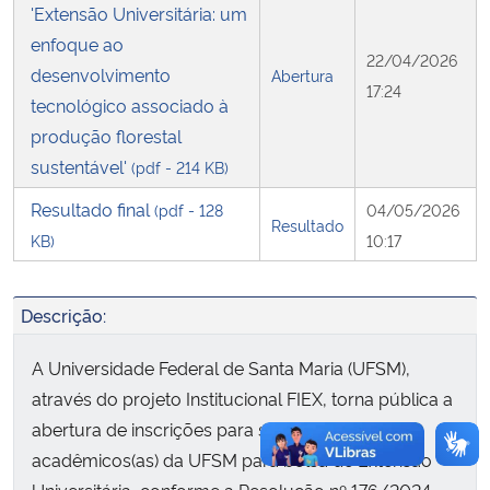
'Extensão Universitária: um
enfoque ao
Secretaria-Geral
22/04/2026
desenvolvimento
Abertura
17:24
tecnológico associado à
Secretaria de Governo
produção florestal
sustentável'
(pdf - 214 KB)
Gabinete de Segurança Institucional
Resultado final
(pdf - 128
04/05/2026
Resultado
Advocacia-Geral da União
KB)
10:17
Banco Central do Brasil
Descrição:
Planalto
A Universidade Federal de Santa Maria (UFSM),
através do projeto Institucional FIEX, torna pública a
abertura de inscrições para seleção de
acadêmicos(as) da UFSM para bolsa de Extensão
Universitária, conforme a Resolução nº 176/2024.