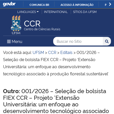
COMUNICA BR
ACESSO À INFORMAÇÃO
PARTI
Casa Civil
LANGUAGES
INTERNATIONAL
SÍTIOS DA UFSM
IR
PARA
CCR
Ministério da Justiça e Segurança Pública
O
Centro de Ciências Rurais
CONTEÚDO
Ministério da Defesa
Buscar no no Sítio
Busca
Busca:
Menu Principal do Sítio
Menu
Busc
Ministério das Relações Exteriores
Você está aqui:
UFSM
>
CCR
>
Editais
>
001/2026 –
Seleção de bolsista FIEX CCR – Projeto ‘Extensão
Ministério da Economia
Universitária: um enfoque ao desenvolvimento
tecnológico associado à produção florestal sustentável’
Ministério da Infraestrutura
Início do conteúdo
Outro:
001/2026 – Seleção de bolsista
Ministério da Agricultura, Pecuária e Abastecimento
FIEX CCR – Projeto ‘Extensão
Universitária: um enfoque ao
Ministério da Educação
desenvolvimento tecnológico associado