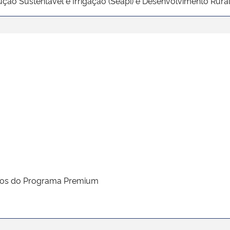
ução Sustentável e Irrigação (Seapi) e Desenvolvimento Rural (
dutos do Programa Premium