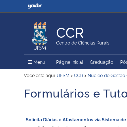
Casa Civil
Ministério da Justiça e
Segurança Pública
CCR
Ministério da Agricultura,
Ministério da Educação
Centro de Ciências Rurais
Pecuária e Abastecimento
Menu Principal do Sítio
Menu
Página Inicial
Graduação
Pó
Ministério do Meio Ambiente
Ministério do Turismo
Você está aqui:
UFSM
>
CCR
>
Núcleo de Gestão
Formulários e Tuto
Início do conteúdo
Secretaria de Governo
Gabinete de Segurança
Institucional
Solicita Diárias e Afastamentos via Sistema 