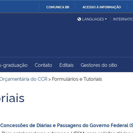
COMUNICA BR
ACESSO À INFORMAÇÃO
Ministério da Defesa
Ministério das Relações
Mini
IR
LANGUAGES
INTERNATI
Exteriores
PARA
O
Ministério da Cidadania
Ministério da Saúde
Mini
CONTEÚDO
s-graduação
Contato
Editais
Gestores do sítio
Ministério do
Controladoria-Geral da
Mini
Desenvolvimento Regional
União
Famí
 Orçamentária do CCR
>
Formulários e Tutoriais
Hum
riais
Advocacia-Geral da União
Banco Central do Brasil
Plan
de Concessões de Diárias e Passagens do Governo Federal 