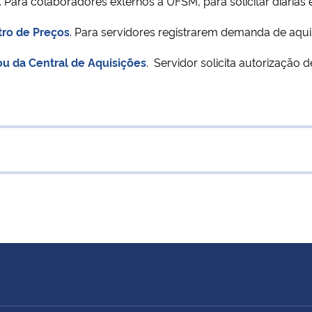
ea. Para colaboradores externos a UFSM, para solicitar diári
tro de Preços
. Para servidores registrarem demanda de aquis
u da Central de Aquisições
. Servidor solicita autorização