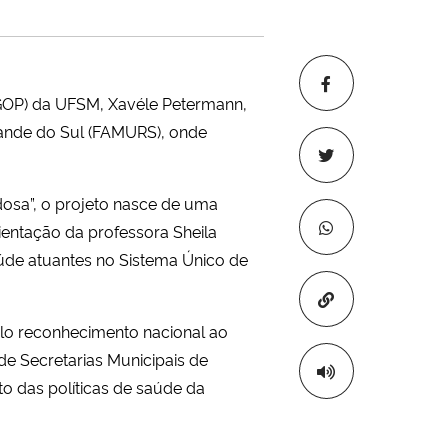
GOP) da UFSM, Xavéle Petermann,
rande do Sul (FAMURS), onde
dosa”, o projeto nasce de uma
ientação da professora Sheila
aúde atuantes no Sistema Único de
Copiar para áre
plo reconhecimento nacional ao
de Secretarias Municipais de
to das políticas de saúde da