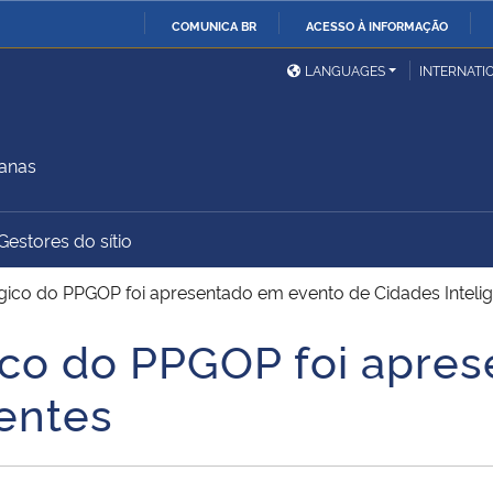
COMUNICA BR
ACESSO À INFORMAÇÃO
Ministério da Defesa
Ministério das Relações
Mini
IR
LANGUAGES
INTERNATI
Exteriores
PARA
O
Ministério da Cidadania
Ministério da Saúde
Mini
CONTEÚDO
manas
Gestores do sítio
Ministério do
Controladoria-Geral da
Mini
Desenvolvimento Regional
União
Famí
ico do PPGOP foi apresentado em evento de Cidades Inteli
Hum
ico do PPGOP foi apre
Advocacia-Geral da União
Banco Central do Brasil
Plan
gentes