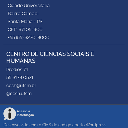
Cidade Universitária
Bairro Camobi
Santa Maria - RS
CEP: 97105-900
+55 (55) 3220-8000
CENTRO DE CIÊNCIAS SOCIAIS E
HUMANAS
Prédios 74
55 3178 0521
ccsh@ufsm.br
@ccsh.ufsm
Acesso à
Informação
Desenvolvido com o CMS de código aberto
Wordpress