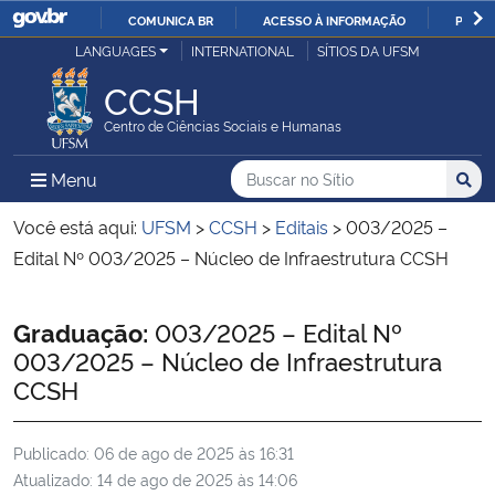
COMUNICA BR
ACESSO À INFORMAÇÃO
PARTI
Casa Civil
LANGUAGES
INTERNATIONAL
SÍTIOS DA UFSM
IR
PARA
CCSH
Ministério da Justiça e Segurança Pública
O
Centro de Ciências Sociais e Humanas
CONTEÚDO
Ministério da Defesa
Buscar no no Sítio
Busca
Busca:
Menu Principal do Sítio
Menu
Busc
Ministério das Relações Exteriores
Você está aqui:
UFSM
>
CCSH
>
Editais
>
003/2025 –
Edital Nº 003/2025 – Núcleo de Infraestrutura CCSH
Ministério da Economia
Início do conteúdo
Graduação:
003/2025 – Edital Nº
Ministério da Infraestrutura
003/2025 – Núcleo de Infraestrutura
CCSH
Ministério da Agricultura, Pecuária e Abastecimento
Publicado:
06 de ago de 2025 às 16:31
Ministério da Educação
Atualizado:
14 de ago de 2025 às 14:06