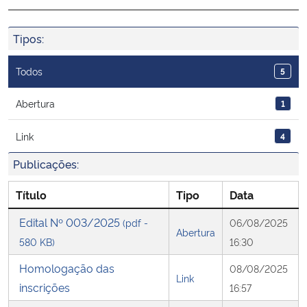
Ministério da Cidadania
Tipos:
Ministério da Saúde
Todos
5
Ministério de Minas e Energia
Abertura
1
Ministério da Ciência, Tecnologia, Inovações e Comunicações
Link
4
Ministério do Meio Ambiente
Publicações:
Título
Tipo
Data
Ministério do Turismo
Edital Nº 003/2025
(pdf -
06/08/2025
Ministério do Desenvolvimento Regional
Abertura
580 KB)
16:30
Controladoria-Geral da União
Homologação das
08/08/2025
Link
inscrições
16:57
Ministério da Mulher, da Família e dos Direitos Humanos