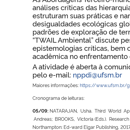
análises críticas das hierarqu
estruturam suas práticas e na
desigualdades ecológicas glob
padrões de exploração de terr
“TWAIL Ambiental” discute pesq
epistemologias críticas, bem 
acadêmica no enfrentamento da
A atividade é aberta à comuni
pelo e-mail:
nppdi@ufsm.br
Maiores informações:
https://www.ufsm.br/
Cronograma de leituras:
05/09:
NATARAJAN, Usha. Third World App
Andreas; BROOKS, Victoria (Eds.). Resear
Northampton: Ed-ward Elgar Publishing, 2017