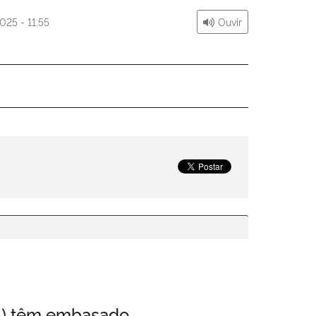
025 - 11:55
Ouvir
IL) têm embasado