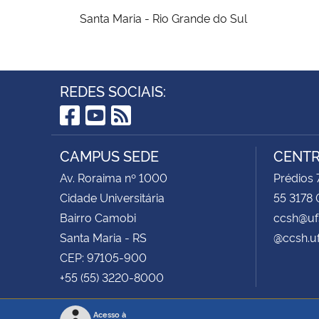
Santa Maria - Rio Grande do Sul
REDES SOCIAIS:
Facebook
YouTube
RSS
CAMPUS SEDE
CENTR
Av. Roraima nº 1000
Prédios 
Cidade Universitária
55 3178 
Bairro Camobi
ccsh@uf
Santa Maria - RS
@ccsh.u
CEP: 97105-900
+55 (55) 3220-8000
Acesso à