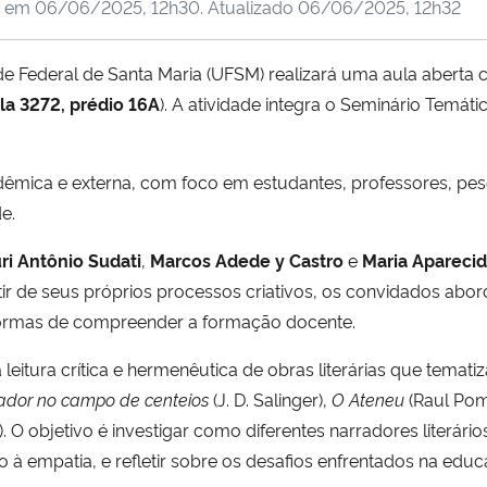
o em
06/06/2025, 12h30
. Atualizado
06/06/2025, 12h32
ade Federal de Santa Maria (UFSM) realizará uma aula abert
la 3272, prédio 16A
). A atividade integra o Seminário Temát
mica e externa, com foco em estudantes, professores, pes
e.
ri Antônio Sudati
,
Marcos Adede y Castro
e
Maria Aparecid
partir de seus próprios processos criativos, os convidados ab
 formas de compreender a formação docente.
itura crítica e hermenêutica de obras literárias que temati
dor no campo de centeios
(J. D. Salinger),
O Ateneu
(Raul Pom
 O objetivo é investigar como diferentes narradores literári
à empatia, e refletir sobre os desafios enfrentados na educa