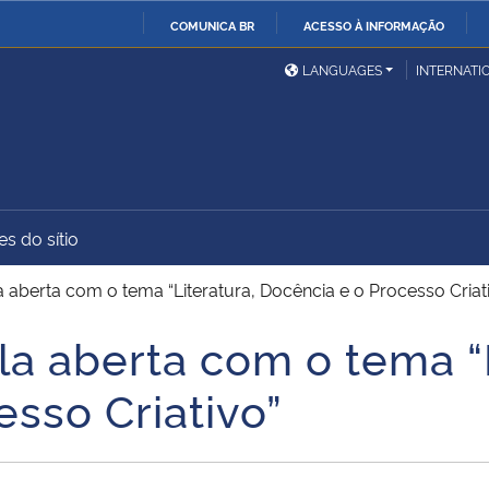
COMUNICA BR
ACESSO À INFORMAÇÃO
Ministério da Defesa
Ministério das Relações
Mini
IR
LANGUAGES
INTERNATI
Exteriores
PARA
O
Ministério da Cidadania
Ministério da Saúde
Mini
CONTEÚDO
s do sítio
Ministério do
Controladoria-Geral da
Mini
Desenvolvimento Regional
União
Famí
berta com o tema “Literatura, Docência e o Processo Criat
Hum
 aberta com o tema “L
Advocacia-Geral da União
Banco Central do Brasil
Plan
sso Criativo”