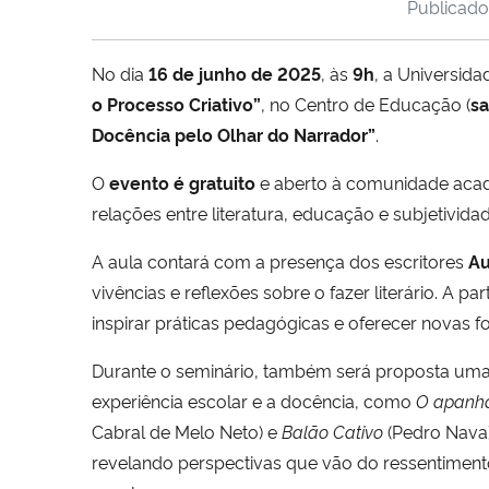
Publicad
No dia
16 de junho de 2025
, às
9h
, a Universid
o Processo Criativo”
, no Centro de Educação (
sa
Docência pelo Olhar do Narrador”
.
O
evento é gratuito
e aberto à comunidade acadê
relações entre literatura, educação e subjetividad
A aula contará com a presença dos escritores
Au
vivências e reflexões sobre o fazer literário. A 
inspirar práticas pedagógicas e oferecer novas
Durante o seminário, também será proposta uma le
experiência escolar e a docência, como
O apanha
Cabral de Melo Neto) e
Balão Cativo
(Pedro Nava).
revelando perspectivas que vão do ressentimento 