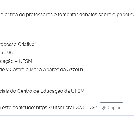
ão crítica de professores e fomentar debates sobre o papel d
rocesso Criativo”
 às 9h
ducação – UFSM
e y Castro e Maria Aparecida Azzolin
iciais do Centro de Educação da UFSM.
 este conteúdo:
https://ufsm.br/r-373-11395
Copiar
para área d