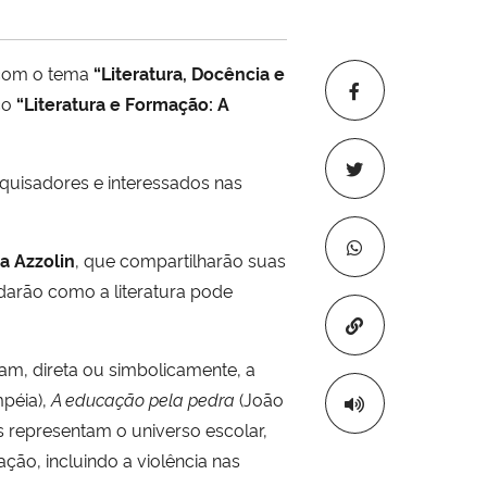
a com o tema
“Literatura, Docência e
ico
“Literatura e Formação: A
quisadores e interessados nas
a Azzolin
, que compartilharão suas
ordarão como a literatura pode
Copiar para áre
zam, direta ou simbolicamente, a
péia),
A educação pela pedra
(João
os representam o universo escolar,
ção, incluindo a violência nas