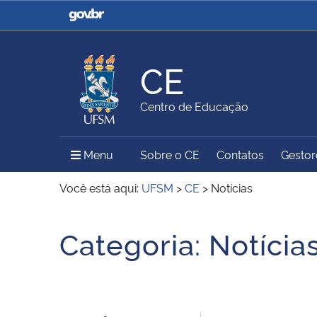
Casa Civil
Ministério da Justiça e
Segurança Pública
CE
Ministério da Agricultura,
Ministério da Educação
Centro de Educação
Pecuária e Abastecimento
Menu Principal do Sítio
Menu
Sobre o CE
Contatos
Gestore
Ministério do Meio Ambiente
Ministério do Turismo
Você está aqui:
UFSM
>
CE
>
Notícias
Início do conteúdo
Categoria:
Notícia
Secretaria de Governo
Gabinete de Segurança
Institucional