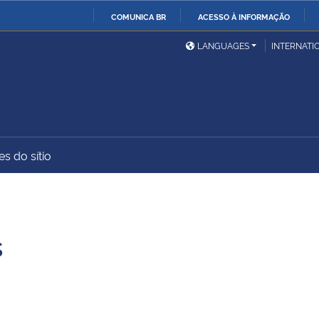
COMUNICA BR
ACESSO À INFORMAÇÃO
Ministério da Defesa
Ministério das Relações
Mini
IR
LANGUAGES
INTERNATI
Exteriores
PARA
O
Ministério da Cidadania
Ministério da Saúde
Mini
CONTEÚDO
s do sítio
Ministério do
Controladoria-Geral da
Mini
Desenvolvimento Regional
União
Famí
Hum
s
Advocacia-Geral da União
Banco Central do Brasil
Plan