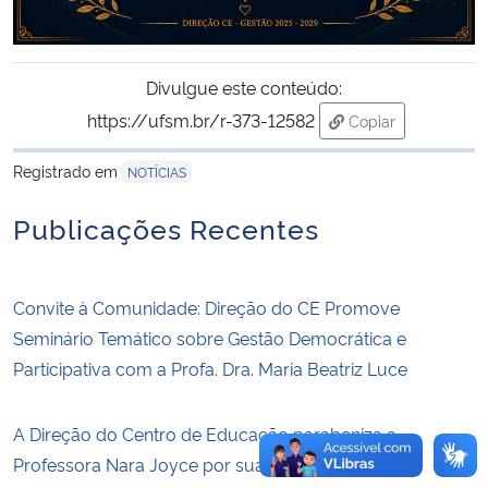
Secretaria-Geral
Divulgue este conteúdo:
Secretaria de Governo
https://ufsm.br/r-373-12582
Copiar
para área de tran
Gabinete de Segurança Institucional
Registrado em
NOTÍCIAS
Publicações Recentes
Advocacia-Geral da União
Banco Central do Brasil
Convite à Comunidade: Direção do CE Promove
Seminário Temático sobre Gestão Democrática e
Planalto
Participativa com a Profa. Dra. Maria Beatriz Luce
A Direção do Centro de Educação parabeniza a
Professora Nara Joyce por sua aposentadoria e