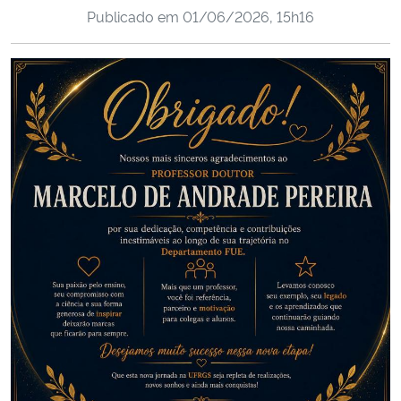
Publicado em
01/06/2026, 15h16
Ministério da Cidadania
Ministério da Saúde
Ministério de Minas e Energia
Ministério da Ciência, Tecnologia, Inovações e Comunicações
Ministério do Meio Ambiente
Ministério do Turismo
Ministério do Desenvolvimento Regional
Controladoria-Geral da União
Ministério da Mulher, da Família e dos Direitos Humanos