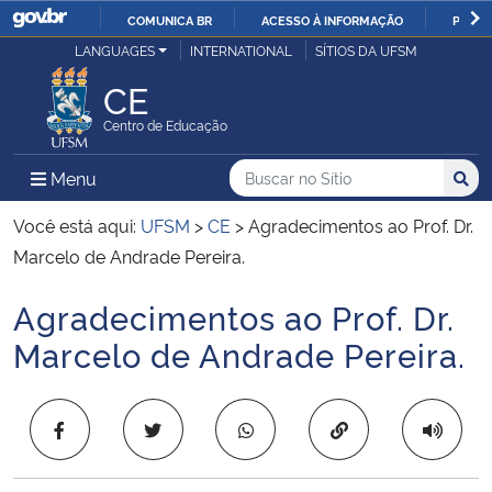
COMUNICA BR
ACESSO À INFORMAÇÃO
PARTI
Casa Civil
LANGUAGES
INTERNATIONAL
SÍTIOS DA UFSM
IR
PARA
CE
Ministério da Justiça e Segurança Pública
O
Centro de Educação
CONTEÚDO
Ministério da Defesa
Buscar no no Sítio
Busca
Busca:
Menu Principal do Sítio
Menu
Busc
Ministério das Relações Exteriores
Você está aqui:
UFSM
>
CE
>
Agradecimentos ao Prof. Dr.
Marcelo de Andrade Pereira.
Ministério da Economia
Agradecimentos ao Prof. Dr.
Início do conteúdo
Ministério da Infraestrutura
Marcelo de Andrade Pereira.
Ministério da Agricultura, Pecuária e Abastecimento
Copiar para área 
Ministério da Educação