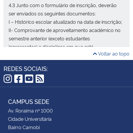
4.3 Junto com o formulário de inscrição, deverão
ser enviados os seguintes documentos:
I – Histórico escolar atualizado na data de inscrição;
II- Comprovante de aproveitamento acadêmico no
semestre anterior (exceto estudantes
ingressantes) e disciplinas em que está
Voltar ao topo
matriculado(a) no semestre vigente;
III – Comprovante de conta bancária conforme item
REDES SOCIAIS:
3.6 deste Edital; e
IV – Curriculum Vitae atualizado, contendo
Instagram
Facebook
YouTube
RSS
fotografia.
CAMPUS SEDE
Av. Roraima nº 1000
Cidade Universitária
Bairro Camobi