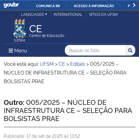
COMUNICA BR
ACESSO À INFORMAÇÃO
PARTI
Casa Civil
LANGUAGES
INTERNATIONAL
SÍTIOS DA UFSM
IR
PARA
CE
Ministério da Justiça e Segurança Pública
O
Centro de Educação
CONTEÚDO
Ministério da Defesa
Buscar no no Sítio
Busca
Busca:
Menu Principal do Sítio
Menu
Busc
Ministério das Relações Exteriores
Você está aqui:
UFSM
>
CE
>
Editais
>
005/2025 –
NÚCLEO DE INFRAESTRUTURA CE – SELEÇÃO PARA
Ministério da Economia
BOLSISTAS PRAE
Ministério da Infraestrutura
Início do conteúdo
Outro:
005/2025 – NÚCLEO DE
INFRAESTRUTURA CE – SELEÇÃO PARA
Ministério da Agricultura, Pecuária e Abastecimento
BOLSISTAS PRAE
Ministério da Educação
Publicado:
17 de set de 2025 às 13:52