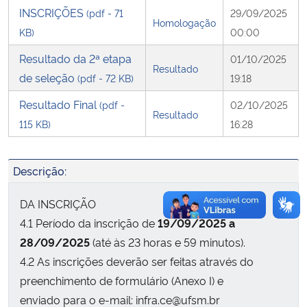
INSCRIÇÕES
(pdf - 71
29/09/2025
Homologação
Secretaria-Geral
KB)
00:00
Resultado da 2ª etapa
01/10/2025
Secretaria de Governo
Resultado
de seleção
(pdf - 72 KB)
19:18
Resultado Final
Gabinete de Segurança Institucional
(pdf -
02/10/2025
Resultado
115 KB)
16:28
Advocacia-Geral da União
Descrição:
Banco Central do Brasil
DA INSCRIÇÃO
Planalto
4.1 Período da inscrição de
19/09/2025 a
28/09/2025
(até às 23 horas e 59 minutos).
4.2 As inscrições deverão ser feitas através do
preenchimento de formulário (Anexo I) e
enviado para o e-mail: infra.ce@ufsm.br