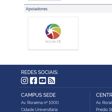
Apoiadores
REDES SOCIAIS:
Instagram
Facebook
YouTube
RSS
CAMPUS SEDE
CENTR
Av. Roraima nº 1000
Av. Rora
Cidade Universitária
Prédio 1