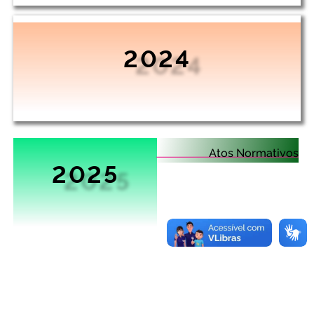
Secretaria-Geral
2024
Secretaria de Governo
Gabinete de Segurança Institucional
Advocacia-Geral da União
Normativos
Atos
2025
Banco Central do Brasil
Planalto