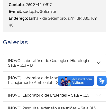
Contato:
(55) 3744-0610
E-mail:
sudep.fw@ufsm.br
Secretaria-Geral
Endereço:
Linha 7 de Setembro, s/n, BR 386, Km
Secretaria de Governo
40
Gabinete de Segurança Institucional
Galerias
Advocacia-Geral da União
[NOVO] Laboratório de Geologia e Hidrologia –
Banco Central do Brasil
Sala – 313 – B
Planalto
[NOVO] Laboratório de Monitoramento e
Planejamento Ambiental – Sala 314
[NOVO] Laboratório de Efluentes – Sala – 316
[NOVO] Pesquisa, extensão e reuniões – Sala 315