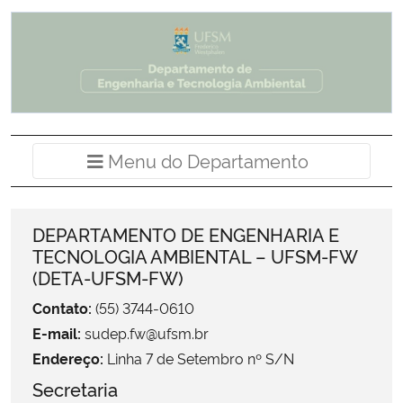
Ministério da Cidadania
Ministério da Saúde
Ministério de Minas e Energia
Menu do Departamento
Ministério da Ciência, Tecnologia, Inovações e Comunicações
Ministério do Meio Ambiente
DEPARTAMENTO DE ENGENHARIA E
TECNOLOGIA AMBIENTAL – UFSM-FW
Ministério do Turismo
(DETA-UFSM-FW)
Ministério do Desenvolvimento Regional
Contato:
(55) 3744-0610
E-mail:
sudep.fw@ufsm.br
Controladoria-Geral da União
Endereço:
Linha 7 de Setembro nº S/N
Secretaria
Ministério da Mulher, da Família e dos Direitos Humanos