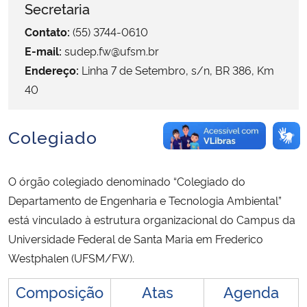
Secretaria
Contato:
(55) 3744-0610
Secretaria-Geral
E-mail:
sudep.fw@ufsm.br
Secretaria de Governo
Endereço:
Linha 7 de Setembro, s/n, BR 386, Km
40
Gabinete de Segurança Institucional
Colegiado
Advocacia-Geral da União
Banco Central do Brasil
O órgão colegiado denominado “Colegiado do
Departamento de Engenharia e Tecnologia Ambiental”
Planalto
está vinculado à estrutura organizacional do Campus da
Universidade Federal de Santa Maria em Frederico
Westphalen (UFSM/FW).
Composição
Atas
Agenda