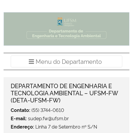
Ministério da Cidadania
Ministério da Saúde
Ministério de Minas e Energia
Ministério da Ciência, Tecnologia, Inovações e Comunicações
Menu do Departamento
Ministério do Meio Ambiente
Ministério do Turismo
DEPARTAMENTO DE ENGENHARIA E
TECNOLOGIA AMBIENTAL – UFSM-FW
(DETA-UFSM-FW)
Ministério do Desenvolvimento Regional
Contato:
(55) 3744-0610
Controladoria-Geral da União
E-mail:
sudep.fw@ufsm.br
Endereço:
Linha 7 de Setembro nº S/N
Ministério da Mulher, da Família e dos Direitos Humanos