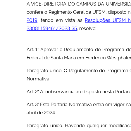
A
VICE-DIRETORA DO CAMPUS DA UNIVERSI
confere o
Regimento Geral da UFSM, disposto 
2019
,
tendo em vista as
Resoluções UFSM N
23081.159461/2023-35
, resolve:
Art. 1° Aprovar o Regulamento do Programa 
Federal de Santa Maria em Frederico Westphale
Parágrafo único. O Regulamento do Programa d
Normativa.
Art. 2° A inobservância ao disposto nesta Porta
Art. 3°
Esta Portaria Normativa entra em vigor n
abril de 2024.
Parágrafo único. Havendo qualquer modificaçã