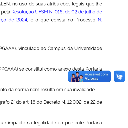
ALEN
, no uso de suas atribuições legais
que lhe
o pela
Resolução UFSM N. 016, de 02 de julho de
rço de 2024
,
e o que consta no Processo
N.
(PPGAAA), vinculado ao Campus
da Universidade
PGAAA) se constitui como anexo desta Portaria
ento da norma nem resulta em sua invalidade.
grafo 2
°
do art. 16 do Decreto
N.
12.002, de 22 de
 que impacte na legalidade da presente
Portaria