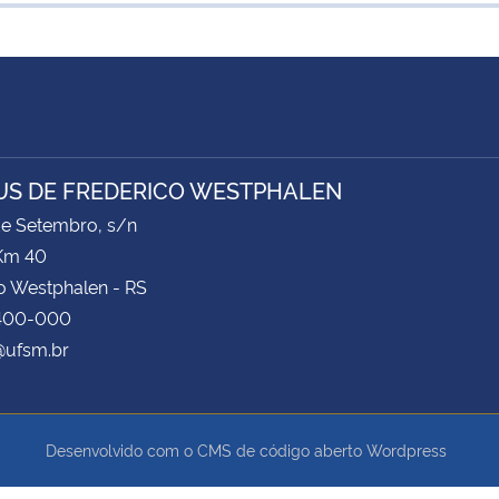
S DE FREDERICO WESTPHALEN
de Setembro, s/n
Km 40
o Westphalen - RS
400-000
ufsm.br
Desenvolvido com o CMS de código aberto
Wordpress