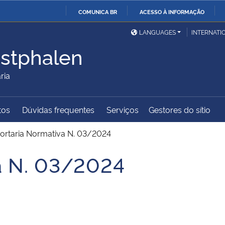
COMUNICA BR
ACESSO À INFORMAÇÃO
Ministério da Defesa
Ministério das Relações
Mini
IR
LANGUAGES
INTERNATI
Exteriores
PARA
stphalen
O
Ministério da Cidadania
Ministério da Saúde
Mini
CONTEÚDO
ria
tos
Dúvidas frequentes
Serviços
Gestores do sítio
Ministério do
Controladoria-Geral da
Mini
Desenvolvimento Regional
União
Famí
ortaria Normativa N. 03/2024
Hum
a N. 03/2024
Advocacia-Geral da União
Banco Central do Brasil
Plan