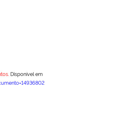
tos.
Disponível em
ocumento=14936802