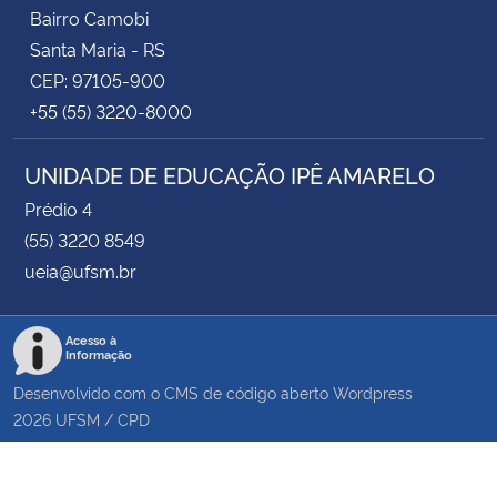
Bairro Camobi
Santa Maria - RS
CEP: 97105-900
+55 (55) 3220-8000
UNIDADE DE EDUCAÇÃO IPÊ AMARELO
Prédio 4
(55) 3220 8549
ueia@ufsm.br
Acesso à
Informação
Desenvolvido com o CMS de código aberto
Wordpress
2026
UFSM
/
CPD