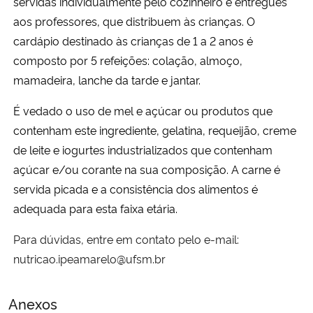
servidas individualmente pelo cozinheiro e entregues
Ministério da Cidadania
aos professores, que distribuem às crianças. O
cardápio destinado às crianças de 1 a 2 anos é
Ministério da Saúde
composto por 5 refeições: colação, almoço,
mamadeira, lanche da tarde e jantar.
Ministério de Minas e Energia
É vedado o uso de mel e açúcar ou produtos que
Ministério da Ciência, Tecnologia, Inovações e Comunicações
contenham este ingrediente, gelatina, requeijão, creme
de leite e iogurtes industrializados que contenham
Ministério do Meio Ambiente
açúcar e/ou corante na sua composição. A carne é
servida picada e a consistência dos alimentos é
Ministério do Turismo
adequada para esta faixa etária.
Ministério do Desenvolvimento Regional
Para dúvidas, entre em contato pelo e-mail:
nutricao.ipeamarelo@ufsm.br
Controladoria-Geral da União
Anexos
Ministério da Mulher, da Família e dos Direitos Humanos