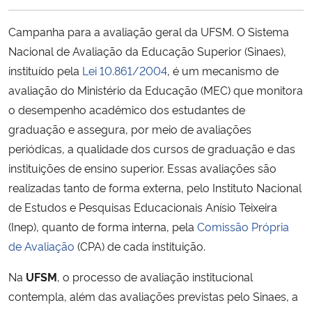
Ministério da Cidadania
Campanha para a avaliação geral da UFSM. O Sistema
Ministério da Saúde
Nacional de Avaliação da Educação Superior (Sinaes),
instituído pela
Lei 10.861/2004
, é um mecanismo de
Ministério de Minas e Energia
avaliação do Ministério da Educação (MEC) que monitora
o desempenho acadêmico dos estudantes de
Ministério da Ciência, Tecnologia, Inovações e Comunicações
graduação e assegura, por meio de avaliações
periódicas, a qualidade dos cursos de graduação e das
Ministério do Meio Ambiente
instituições de ensino superior. Essas avaliações são
realizadas tanto de forma externa, pelo Instituto Nacional
Ministério do Turismo
de Estudos e Pesquisas Educacionais Anísio Teixeira
(Inep), quanto de forma interna, pela
Comissão Própria
Ministério do Desenvolvimento Regional
de Avaliação
(CPA) de cada instituição.
Controladoria-Geral da União
Na
UFSM
, o processo de avaliação institucional
contempla, além das avaliações previstas pelo Sinaes, a
Ministério da Mulher, da Família e dos Direitos Humanos