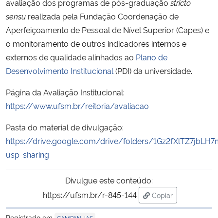
avaliação dos programas de pós-graduação
stricto
sensu
realizada pela Fundação Coordenação de
Secretaria-Geral
Aperfeiçoamento de Pessoal de Nível Superior (Capes) e
o monitoramento de outros indicadores internos e
Secretaria de Governo
externos de qualidade alinhados ao
Plano de
Desenvolvimento Institucional
(PDI) da universidade.
Gabinete de Segurança Institucional
Página da Avaliação Institucional:
Advocacia-Geral da União
https://www.ufsm.br/reitoria/avaliacao
Banco Central do Brasil
Pasta do material de divulgação:
https://drive.google.com/drive/folders/1Gz2fXlTZ7jbL
Planalto
usp=sharing
Divulgue este conteúdo:
https://ufsm.br/r-845-144
Copiar
para área de trans
Registrado em
CAMPANHAS