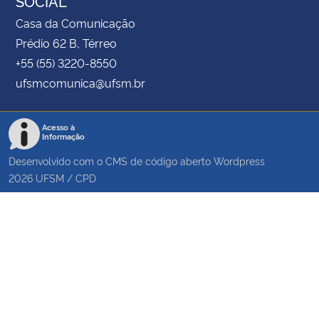
SOCIAL
Casa da Comunicação
Prédio 62 B, Térreo
+55 (55) 3220-8550
ufsmcomunica@ufsm.br
Acesso à
Informação
Desenvolvido com o CMS de código aberto
Wordpress
2026
UFSM
/
CPD