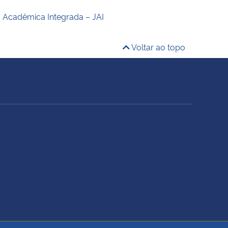
 Acadêmica Integrada – JAI​
Voltar ao topo