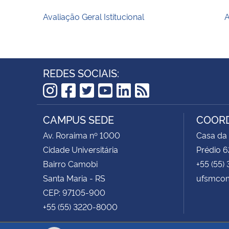
Avaliação Geral Istitucional
A
REDES SOCIAIS:
Instagram
Facebook
Twitter
YouTube
LinkedIn
RSS
CAMPUS SEDE
COORD
Av. Roraima nº 1000
Casa da
Cidade Universitária
Prédio 6
Bairro Camobi
+55 (55)
Santa Maria - RS
ufsmcom
CEP: 97105-900
+55 (55) 3220-8000