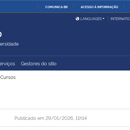
COMUNICA BR
ACESSO À INFORMAÇÃO
Ministério da Defesa
Ministério das Relações
Mini
IR
LANGUAGES
INTERNATI
Exteriores
PARA
o
O
Ministério da Cidadania
Ministério da Saúde
Mini
CONTEÚDO
ersidade
erviços
Gestores do sítio
Ministério do
Controladoria-Geral da
Mini
Desenvolvimento Regional
União
Famí
 Cursos
Hum
Advocacia-Geral da União
Banco Central do Brasil
Plan
Publicado em
29/01/2026, 11h14