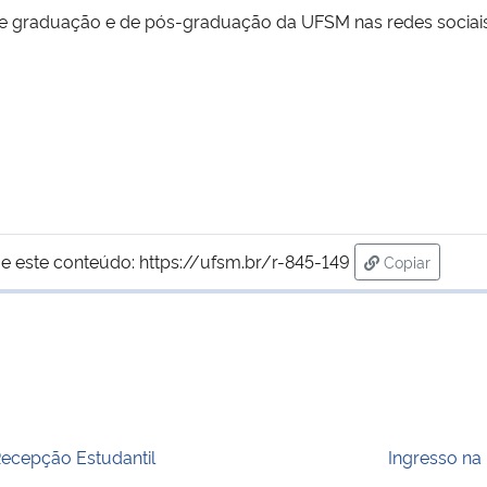
 graduação e de pós-graduação da UFSM nas redes sociais i
e este conteúdo:
https://ufsm.br/r-845-149
Copiar
para área de
ecepção Estudantil
Ingresso n