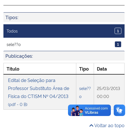
Ministério da Cidadania
Tipos:
Ministério da Saúde
Todos
1
Ministério de Minas e Energia
sele??o
1
Ministério da Ciência, Tecnologia, Inovações e Comunicações
Publicações:
Ministério do Meio Ambiente
Título
Tipo
Data
Edital de Seleção para
Ministério do Turismo
Professor Substituto Área de
sele??
25/03/2013
Física do CTISM Nº 04/2013
Ministério do Desenvolvimento Regional
o
00:00
(pdf - 0 B)
Controladoria-Geral da União
Voltar ao topo
Ministério da Mulher, da Família e dos Direitos Humanos