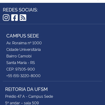
REDES SOCIAIS:
Secretaria-Geral
Instagram
Facebook
RSS
Secretaria de Governo
CAMPUS SEDE
Gabinete de Segurança Institucional
Av. Roraima nº 1000
Advocacia-Geral da União
Cidade Universitária
Bairro Camobi
Banco Central do Brasil
Santa Maria - RS
CEP: 97105-900
Planalto
+55 (55) 3220-8000
REITORIA DA UFSM
Prédio 47 A - Campus Sede
5º andar – sala 509