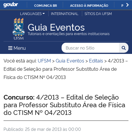
COMUNICA BR
ACESSO À INFORMAÇÃO
PARTI
Casa Civil
LANGUAGES
INTERNATIONAL
SÍTIOS DA UFSM
IR
PARA
Guia Eventos
Ministério da Justiça e Segurança Pública
O
Tutoriais e orientações para eventos institucionais
CONTEÚDO
Ministério da Defesa
Buscar no no Sítio
Busca
Busca:
Menu Principal do Sítio
Menu
Busc
Ministério das Relações Exteriores
Você está aqui:
UFSM
>
Guia Eventos
>
Editais
>
4/2013 –
Edital de Seleção para Professor Substituto Área de
Ministério da Economia
Física do CTISM Nº 04/2013
Ministério da Infraestrutura
Início do conteúdo
Concurso:
4/2013 – Edital de Seleção
para Professor Substituto Área de Física
Ministério da Agricultura, Pecuária e Abastecimento
do CTISM Nº 04/2013
Ministério da Educação
Publicado:
25 de mar de 2013 às 00:00