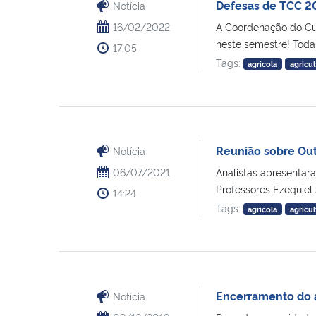
Defesas de TCC 2
Notícia
16/02/2022
A Coordenação do Cur
neste semestre! Toda [
17:05
Tags:
agricola
agricul
Reunião sobre Out
Notícia
06/07/2021
Analistas apresentar
Professores Ezequiel Sa
14:24
Tags:
agricola
agricul
Encerramento do a
Notícia