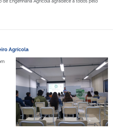
 de Engenharia Agrícola agradece à todos pelo
ro Agrícola
com