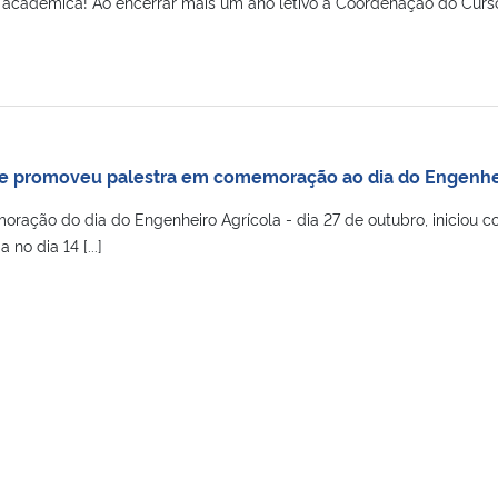
cadêmica! Ao encerrar mais um ano letivo a Coordenação do Curso
e promoveu palestra em comemoração ao dia do Engenhei
ação do dia do Engenheiro Agrícola - dia 27 de outubro, iniciou 
no dia 14 [...]