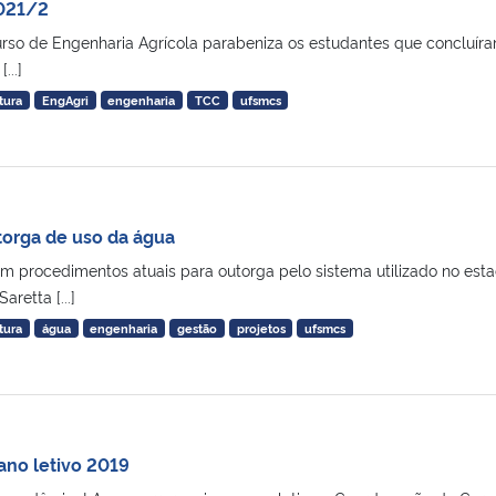
021/2
so de Engenharia Agrícola parabeniza os estudantes que concluír
...]
tura
EngAgri
engenharia
TCC
ufsmcs
orga de uso da água
am procedimentos atuais para outorga pelo sistema utilizado no est
retta [...]
tura
água
engenharia
gestão
projetos
ufsmcs
no letivo 2019