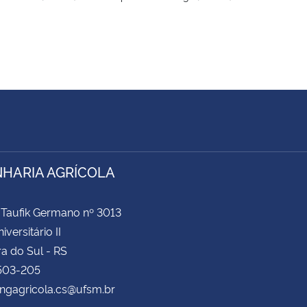
HARIA AGRÍCOLA
 Taufik Germano nº 3013
iversitário II
a do Sul - RS
503-205
engagricola.cs@ufsm.br