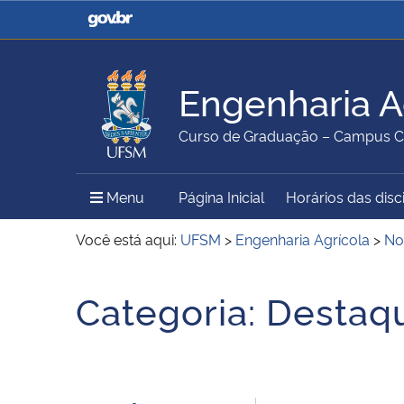
Casa Civil
Ministério da Justiça e
Segurança Pública
Engenharia A
Ministério da Agricultura,
Ministério da Educação
Curso de Graduação – Campus Ca
Pecuária e Abastecimento
Menu Principal do Sítio
Menu
Página Inicial
Horários das disc
Ministério do Meio Ambiente
Ministério do Turismo
Você está aqui:
UFSM
>
Engenharia Agrícola
>
No
Início do conteúdo
Categoria:
Destaq
Secretaria de Governo
Gabinete de Segurança
Institucional