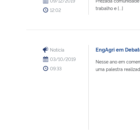
09/12/2019
Prezada comunidade a
trabalho e [...]
12:02
EngAgri em Debat
Notícia
03/10/2019
Nesse ano em comemor
09:33
uma palestra realizada 