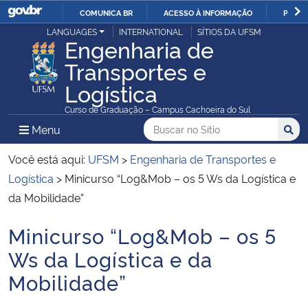
COMUNICA BR
ACESSO À INFORMAÇÃO
PARTI
Casa Civil
LANGUAGES
INTERNATIONAL
SÍTIOS DA UFSM
IR
Engenharia de
PARA
Transportes e
Ministério da Justiça e Segurança Pública
O
Logística
CONTEÚDO
Ministério da Defesa
Curso de Graduação – Campus Cachoeira do Sul
Buscar no no Sítio
Busca
Busca:
Menu Principal do Sítio
Menu
Busc
Ministério das Relações Exteriores
Você está aqui:
UFSM
>
Engenharia de Transportes e
Ministério da Economia
Logística
>
Minicurso “Log&Mob – os 5 Ws da Logística e
da Mobilidade”
Ministério da Infraestrutura
Minicurso “Log&Mob – os 5
Início do conteúdo
Ministério da Agricultura, Pecuária e Abastecimento
Ws da Logística e da
Mobilidade”
Ministério da Educação