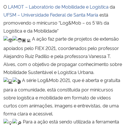
O
LAMOT – Laboratório de Mobilidade e Logística
da
Secretaria-Geral
UFSM – Universidade Federal de Santa Maria
está
promovendo o minicurso “Log&Mob – os 5 Ws da
Secretaria de Governo
Logística e da Mobilidade”
A ação faz parte de projetos de extensão
Gabinete de Segurança Institucional
apoiados pelo FIEX 2021, coordenados pelo professor
Alejandro Ruiz Padillo e pela professora Vanessa T.
Advocacia-Geral da União
Alves, com o objetivo de propagar conhecimento sobre
Mobilidade Sustentável e Logística Urbana.
Banco Central do Brasil
A série Log&Mob 2021, que é aberta e gratuita
Planalto
para a comunidade, está constituída por minicursos
sobre logística e mobilidade em formato de vídeos
curtos com animações, imagens e entrevistas, de uma
forma clara e acessível.
Para a ação está sendo utilizada a ferramenta