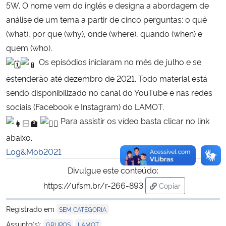
5W. O nome vem do inglês e designa a abordagem de
análise de um tema a partir de cinco perguntas: o quê
(what), por que (why), onde (where), quando (when) e
quem (who).
Os episódios iniciaram no mês de julho e se
estenderão até dezembro de 2021. Todo material está
sendo disponibilizado no canal do YouTube e nas redes
sociais (Facebook e Instagram) do LAMOT.
Para assistir os vídeo basta clicar no link
abaixo.
Log&Mob2021
Divulgue este conteúdo:
https://ufsm.br/r-266-893
Copiar
para área de trans
Registrado em
SEM CATEGORIA
,
Assunto(s):
GRUPOS
LAMOT