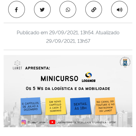
Ministério da Cidadania
Copiar para área 
Ministério da Saúde
Publicado em
29/09/2021, 13h54
. Atualizado
Ministério de Minas e Energia
29/09/2021, 13h57
Ministério da Ciência, Tecnologia, Inovações e Comunicações
Ministério do Meio Ambiente
Ministério do Turismo
Ministério do Desenvolvimento Regional
Controladoria-Geral da União
Ministério da Mulher, da Família e dos Direitos Humanos