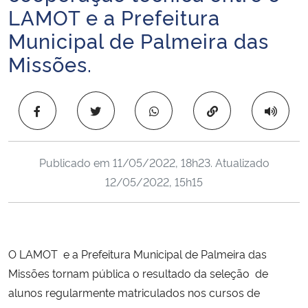
LAMOT e a Prefeitura
Ministério da Cidadania
Municipal de Palmeira das
Ministério da Saúde
Missões.
Ministério de Minas e Energia
Copiar para área 
Ministério da Ciência, Tecnologia, Inovações e Comunicações
Ministério do Meio Ambiente
Publicado em
11/05/2022, 18h23
. Atualizado
12/05/2022, 15h15
Ministério do Turismo
Ministério do Desenvolvimento Regional
O LAMOT e a Prefeitura Municipal de Palmeira das
Controladoria-Geral da União
Missões tornam pública o resultado da seleção de
alunos regularmente matriculados nos cursos de
Ministério da Mulher, da Família e dos Direitos Humanos