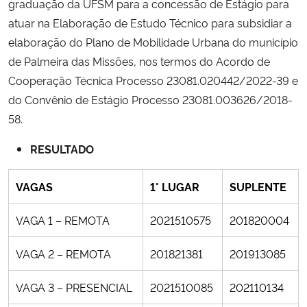
graduação da UFSM para a concessão de Estágio para
atuar na Elaboração de Estudo Técnico para subsidiar a
Secretaria-Geral
elaboração do Plano de Mobilidade Urbana do município
de Palmeira das Missões, nos termos do Acordo de
Secretaria de Governo
Cooperação Técnica Processo 23081.020442/2022-39 e
do Convênio de Estágio Processo 23081.003626/2018-
Gabinete de Segurança Institucional
58.
Advocacia-Geral da União
RESULTADO
Banco Central do Brasil
VAGAS
1° LUGAR
SUPLENTE
Planalto
VAGA 1 – REMOTA
2021510575
201820004
VAGA 2 – REMOTA
201821381
201913085
VAGA 3 – PRESENCIAL
2021510085
202110134