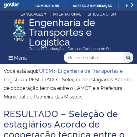
COMUNICA BR
ACESSO À INFORMAÇÃO
PARTI
Casa Civil
LANGUAGES
INTERNATIONAL
SÍTIOS DA UFSM
IR
Engenharia de
PARA
Transportes e
Ministério da Justiça e Segurança Pública
O
Logística
CONTEÚDO
Ministério da Defesa
Curso de Graduação – Campus Cachoeira do Sul
Buscar no no Sítio
Busca
Busca:
Menu Principal do Sítio
Menu
Busc
Ministério das Relações Exteriores
Você está aqui:
UFSM
>
Engenharia de Transportes e
Ministério da Economia
Logística
>
RESULTADO – Seleção de estagiários Acordo
de cooperação técnica entre o LAMOT e a Prefeitura
Ministério da Infraestrutura
Municipal de Palmeira das Missões.
RESULTADO – Seleção de
Ministério da Agricultura, Pecuária e Abastecimento
Início do conteúdo
estagiários Acordo de
Ministério da Educação
cooperação técnica entre o