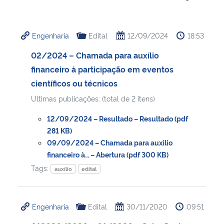
Ministério da Cidadania
Engenharia
Edital
12/09/2024
18:53
Ministério da Saúde
02/2024 – Chamada para auxílio
Ministério de Minas e Energia
financeiro à participação em eventos
científicos ou técnicos
Ministério da Ciência, Tecnologia, Inovações e Comunicações
Ultimas publicações: (total de 2 itens)
Ministério do Meio Ambiente
12/09/2024 – Resultado – Resultado (pdf
281 KB)
Ministério do Turismo
09/09/2024 – Chamada para auxílio
financeiro à… – Abertura (pdf 300 KB)
Tags:
Ministério do Desenvolvimento Regional
auxílio
edital
Controladoria-Geral da União
Engenharia
Edital
30/11/2020
09:51
Ministério da Mulher, da Família e dos Direitos Humanos