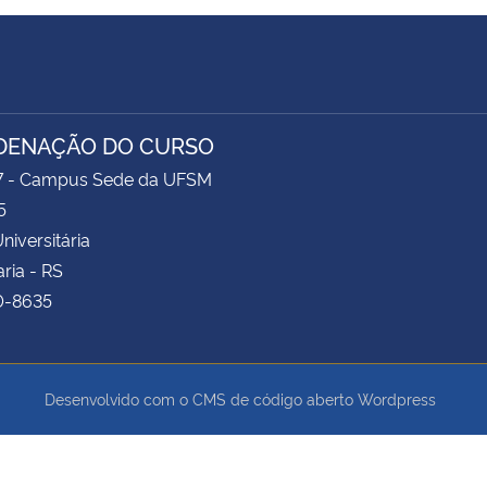
DENAÇÃO DO CURSO
17 - Campus Sede da UFSM
5
niversitária
ria - RS
0-8635
Desenvolvido com o CMS de código aberto
Wordpress