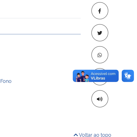
 transferência
Copiar para áre
 Fono
Voltar ao topo