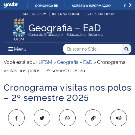
COMUNICA BR
ACESSO À INFORMAÇÃO
PARTI
Casa Civil
LANGUAGES
INTERNATIONAL
SÍTIOS DA UFSM
IR
PARA
Geografia – EaD
Ministério da Justiça e Segurança Pública
O
Curso de Graduação – Educação a Distância
CONTEÚDO
Ministério da Defesa
Buscar no no Sítio
Busca
Busca:
Menu Principal do Sítio
Menu
Busc
Ministério das Relações Exteriores
Você está aqui:
UFSM
>
Geografia - EaD
>
Cronograma
visitas nos polos – 2º semestre 2025
Ministério da Economia
Cronograma visitas nos polos
Início do conteúdo
Ministério da Infraestrutura
– 2º semestre 2025
Ministério da Agricultura, Pecuária e Abastecimento
Copiar para área 
Ministério da Educação