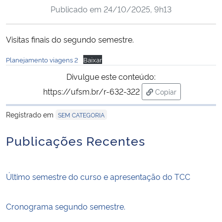
Publicado em
24/10/2025, 9h13
Ministério da Cidadania
Ministério da Saúde
Visitas finais do segundo semestre.
Planejamento viagens 2
Baixar
Ministério de Minas e Energia
Divulgue este conteúdo:
Ministério da Ciência, Tecnologia, Inovações e Comunicações
https://ufsm.br/r-632-322
Copiar
para área de trans
Ministério do Meio Ambiente
Registrado em
SEM CATEGORIA
Publicações Recentes
Ministério do Turismo
Ministério do Desenvolvimento Regional
Último semestre do curso e apresentação do TCC
Controladoria-Geral da União
Cronograma segundo semestre.
Ministério da Mulher, da Família e dos Direitos Humanos