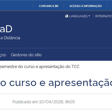
COMUNICA BR
ACESSO À INFORMAÇÃO
Ministério da Defesa
Ministério das Relações
Mini
IR
LANGUAGES
INTERNATI
Exteriores
PARA
EaD
O
Ministério da Cidadania
Ministério da Saúde
Mini
CONTEÚDO
 Distância
ços
Gestores do sítio
Ministério do
Controladoria-Geral da
Mini
Desenvolvimento Regional
União
Famí
 semestre do curso e apresentação do TCC
Hum
o curso e apresentaçã
Advocacia-Geral da União
Banco Central do Brasil
Plan
Publicado em
10/04/2026, 8h05