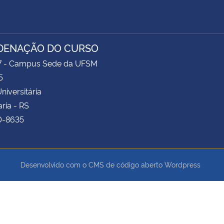
DENAÇÃO DO CURSO
17 - Campus Sede da UFSM
5
niversitária
ria - RS
0-8635
Desenvolvido com o CMS de código aberto
Wordpress