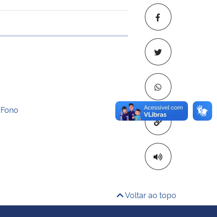
 transferência
 Fono
Copiar para áre
Voltar ao topo