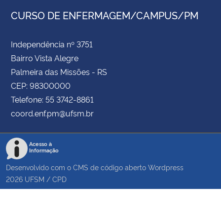
CURSO DE ENFERMAGEM/CAMPUS/PM
Independência nº 3751
Bairro Vista Alegre
Palmeira das Missões - RS
CEP: 98300000
Telefone: 55 3742-8861
coord.enf.pm@ufsm.br
Acesso à
Informação
Desenvolvido com o CMS de código aberto
Wordpress
2026
UFSM
/
CPD