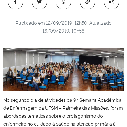
Copiar para área 
Ministério da Cidadania
Ministério da Saúde
Publicado em
12/09/2019, 12h50
. Atualizado
16/09/2019, 10h56
Ministério de Minas e Energia
Ministério da Ciência, Tecnologia, Inovações e Comunicações
Ministério do Meio Ambiente
Ministério do Turismo
Ministério do Desenvolvimento Regional
No segundo dia de atividades da 9ª Semana Acadêmica
de Enfermagem da UFSM – Palmeira das Missões, foram
Controladoria-Geral da União
abordadas temáticas sobre o protagonismo do
enfermeiro no cuidado à saúde na atenção primária à
Ministério da Mulher, da Família e dos Direitos Humanos