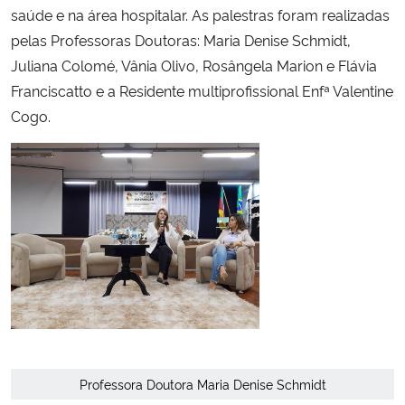
saúde e na área hospitalar. As palestras foram realizadas
pelas Professoras Doutoras: Maria Denise Schmidt,
Secretaria-Geral
Juliana Colomé, Vânia Olivo, Rosângela Marion e Flávia
Franciscatto e a Residente multiprofissional Enfª Valentine
Secretaria de Governo
Cogo.
Gabinete de Segurança Institucional
Advocacia-Geral da União
Banco Central do Brasil
Planalto
Professora Doutora Maria Denise Schmidt