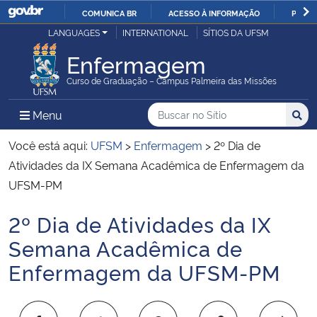
COMUNICA BR
ACESSO À INFORMAÇÃO
PARTI
Casa Civil
LANGUAGES
INTERNATIONAL
SÍTIOS DA UFSM
IR
PARA
Enfermagem
Ministério da Justiça e Segurança Pública
O
Curso de Graduação – Campus Palmeira das Missões
CONTEÚDO
Ministério da Defesa
Buscar no no Sítio
Busca
Busca:
Menu Principal do Sítio
Menu
Busc
Ministério das Relações Exteriores
Você está aqui:
UFSM
>
Enfermagem
>
2º Dia de
Atividades da IX Semana Acadêmica de Enfermagem da
Ministério da Economia
UFSM-PM
2º Dia de Atividades da IX
Ministério da Infraestrutura
Início do conteúdo
Semana Acadêmica de
Ministério da Agricultura, Pecuária e Abastecimento
Enfermagem da UFSM-PM
Ministério da Educação