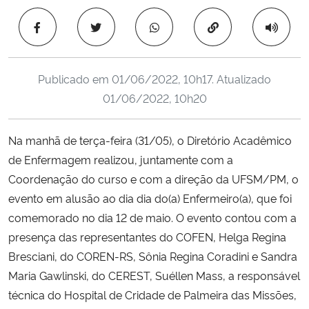
Ministério da Cidadania
Copiar para área 
Ministério da Saúde
Publicado em
01/06/2022, 10h17
. Atualizado
Ministério de Minas e Energia
01/06/2022, 10h20
Ministério da Ciência, Tecnologia, Inovações e Comunicações
Na manhã de terça-feira (31/05), o Diretório Acadêmico
de Enfermagem realizou, juntamente com a
Ministério do Meio Ambiente
Coordenação do curso e com a direção da UFSM/PM, o
Ministério do Turismo
evento em alusão ao dia dia do(a) Enfermeiro(a), que foi
comemorado no dia 12 de maio. O evento contou com a
Ministério do Desenvolvimento Regional
presença das representantes do COFEN, Helga Regina
Bresciani, do COREN-RS, Sônia Regina Coradini e Sandra
Controladoria-Geral da União
Maria Gawlinski, do CEREST, Suéllen Mass, a responsável
técnica do Hospital de Cridade de Palmeira das Missões,
Ministério da Mulher, da Família e dos Direitos Humanos