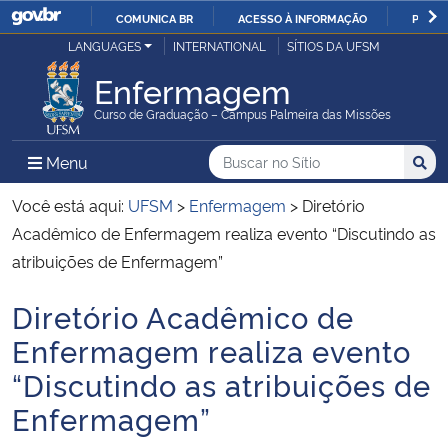
COMUNICA BR
ACESSO À INFORMAÇÃO
PARTI
Casa Civil
LANGUAGES
INTERNATIONAL
SÍTIOS DA UFSM
IR
PARA
Enfermagem
Ministério da Justiça e Segurança Pública
O
Curso de Graduação – Campus Palmeira das Missões
CONTEÚDO
Ministério da Defesa
Buscar no no Sítio
Busca
Busca:
Menu Principal do Sítio
Menu
Busc
Ministério das Relações Exteriores
Você está aqui:
UFSM
>
Enfermagem
>
Diretório
Acadêmico de Enfermagem realiza evento “Discutindo as
Ministério da Economia
atribuições de Enfermagem”
Diretório Acadêmico de
Ministério da Infraestrutura
Início do conteúdo
Enfermagem realiza evento
Ministério da Agricultura, Pecuária e Abastecimento
“Discutindo as atribuições de
Enfermagem”
Ministério da Educação