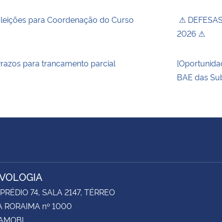
leições para Coordenação do Curso
⚠ DEFESAS 
2026 ⚠
razos para trancamento parcial
[Oportunida
BAE das Sub
VOLOGIA
 PRÉDIO 74, SALA 2147, TÉRREO
 RORAIMA nº 1000
CAMOBI