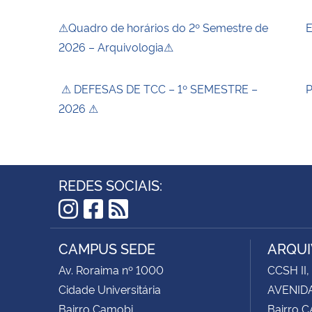
⚠Quadro de horários do 2º Semestre de
E
2026 – Arquivologia⚠
⚠ DEFESAS DE TCC – 1º SEMESTRE –
P
2026 ⚠
REDES SOCIAIS:
Instagram
Facebook
RSS
CAMPUS SEDE
ARQUI
Av. Roraima nº 1000
CCSH II,
Cidade Universitária
AVENIDA
Bairro Camobi
Bairro 