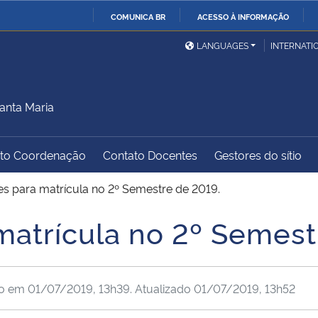
COMUNICA BR
ACESSO À INFORMAÇÃO
Ministério da Defesa
Ministério das Relações
Mini
IR
LANGUAGES
INTERNATI
Exteriores
PARA
O
Ministério da Cidadania
Ministério da Saúde
Mini
CONTEÚDO
anta Maria
to Coordenação
Contato Docentes
Gestores do sítio
Ministério do
Controladoria-Geral da
Mini
Desenvolvimento Regional
União
Famí
es para matrícula no 2º Semestre de 2019.
Hum
matrícula no 2º Semest
Advocacia-Geral da União
Banco Central do Brasil
Plan
do em
01/07/2019, 13h39
. Atualizado
01/07/2019, 13h52