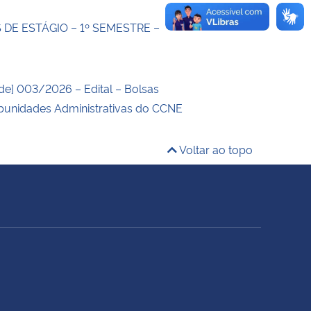
DE ESTÁGIO – 1º SEMESTRE –
de] 003/2026 – Edital – Bolsas
unidades Administrativas do CCNE
Voltar ao topo