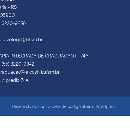
ria - RS
105900
e: 3220-9256
rquivologia@ufsm.br
RIA INTEGRADA DE GRADUAÇÃO I - 74A
: (55) 3220-9342
 graduacao74a.ccsh@ufsm.br
1 / prédio 74A
Desenvolvido com o CMS de código aberto
Wordpress