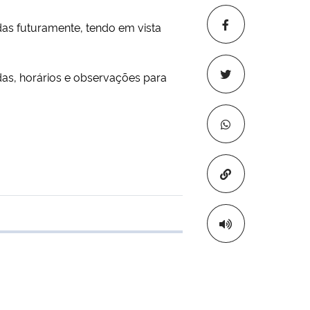
das futuramente, tendo em vista
das, horários e observações para
Copiar para áre
 transferência