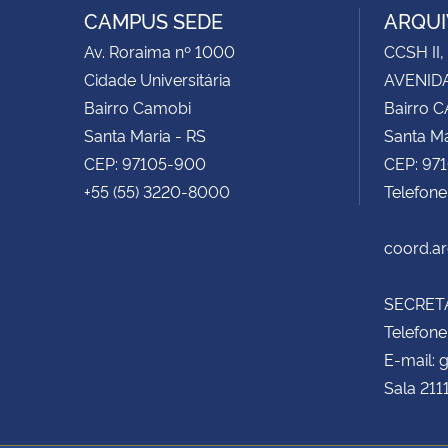
CAMPUS SEDE
ARQUI
Av. Roraima nº 1000
CCSH II,
Cidade Universitária
AVENIDA
Bairro Camobi
Bairro 
Santa Maria - RS
Santa Ma
CEP: 97105-900
CEP: 97
+55 (55) 3220-8000
Telefon
coord.a
SECRETA
Telefone
E-mail:
Sala 211