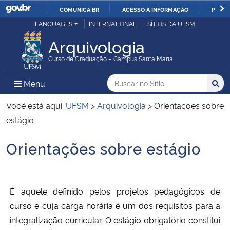
COMUNICA BR
ACESSO À INFORMAÇÃO
PARTI
Casa Civil
LANGUAGES
INTERNATIONAL
SÍTIOS DA UFSM
IR
PARA
Arquivologia
Ministério da Justiça e Segurança Pública
O
Curso de Graduação – Campus Santa Maria
CONTEÚDO
Ministério da Defesa
Buscar no no Sítio
Busca
Busca:
Menu Principal do Sítio
Menu
Busc
Ministério das Relações Exteriores
Você está aqui:
UFSM
>
Arquivologia
>
Orientações sobre
estágio
Ministério da Economia
Orientações sobre estágio
Início do conteúdo
Ministério da Infraestrutura
Ministério da Agricultura, Pecuária e Abastecimento
É aquele definido pelos projetos pedagógicos de
curso e cuja carga horária é um dos requisitos para a
Ministério da Educação
integralização curricular. O estágio obrigatório constitui