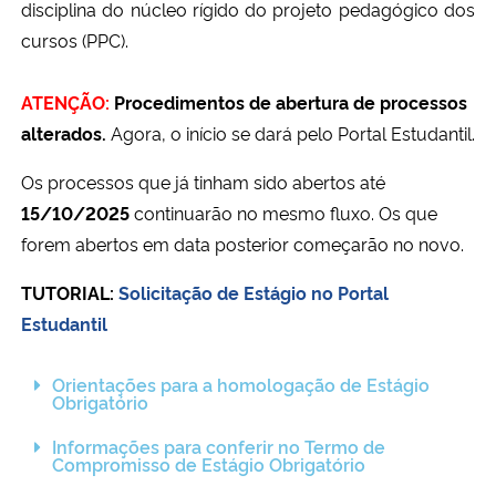
disciplina do núcleo rígido do projeto pedagógico dos
Ministério da Cidadania
cursos (PPC).
Ministério da Saúde
ATENÇÃO:
Procedimentos de abertura de processos
alterados.
Agora, o início se dará pelo Portal Estudantil.
Ministério de Minas e Energia
Os processos que já tinham sido abertos até
Ministério da Ciência, Tecnologia, Inovações e Comunicações
15/10/2025
continuarão no mesmo fluxo. Os que
forem abertos em data posterior começarão no novo.
Ministério do Meio Ambiente
TUTORIAL:
Solicitação de Estágio no Portal
Ministério do Turismo
Estudantil
Ministério do Desenvolvimento Regional
Orientações para a homologação de Estágio
Obrigatório
Controladoria-Geral da União
Informações para conferir no Termo de
Compromisso de Estágio Obrigatório
Ministério da Mulher, da Família e dos Direitos Humanos