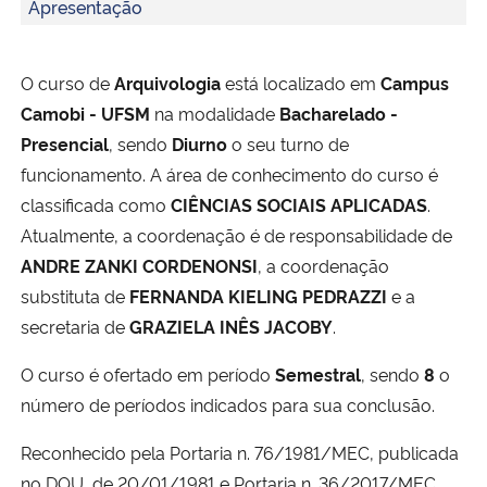
Apresentação
Ministério da Cidadania
Ministério da Saúde
O curso de
Arquivologia
está localizado em
Campus
Camobi - UFSM
na modalidade
Bacharelado -
Ministério de Minas e Energia
Presencial
, sendo
Diurno
o seu turno de
funcionamento. A área de conhecimento do curso é
Ministério da Ciência, Tecnologia, Inovações e Comunicações
classificada como
CIÊNCIAS SOCIAIS APLICADAS
.
Atualmente, a coordenação é de responsabilidade de
Ministério do Meio Ambiente
ANDRE ZANKI CORDENONSI
, a coordenação
substituta de
FERNANDA KIELING PEDRAZZI
e a
Ministério do Turismo
secretaria de
GRAZIELA INÊS JACOBY
.
Ministério do Desenvolvimento Regional
O curso é ofertado em período
Semestral
, sendo
8
o
número de períodos indicados para sua conclusão.
Controladoria-Geral da União
Reconhecido pela Portaria n. 76/1981/MEC, publicada
Ministério da Mulher, da Família e dos Direitos Humanos
no DOU, de 20/01/1981 e Portaria n. 36/2017/MEC,