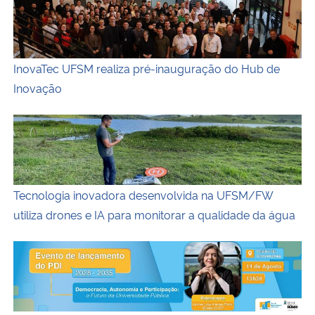
InovaTec UFSM realiza pré-inauguração do Hub de
Inovação
Tecnologia inovadora desenvolvida na UFSM/FW utiliza dr
Tecnologia inovadora desenvolvida na UFSM/FW
utiliza drones e IA para monitorar a qualidade da água
Ministra do STF Cármen Lúcia fará palestra na UFSM na sex