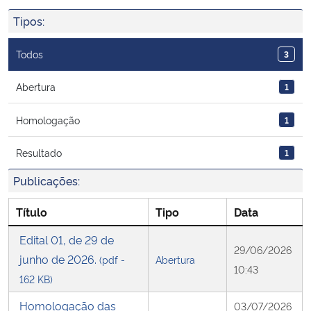
Ministério da Cidadania
Tipos:
Ministério da Saúde
Todos
3
Ministério de Minas e Energia
Abertura
1
Homologação
1
Ministério da Ciência, Tecnologia, Inovações e Comunicações
Resultado
1
Ministério do Meio Ambiente
Publicações:
Ministério do Turismo
Título
Tipo
Data
Ministério do Desenvolvimento Regional
Edital 01, de 29 de
29/06/2026
junho de 2026.
(pdf -
Abertura
10:43
Controladoria-Geral da União
162 KB)
Homologação das
03/07/2026
Ministério da Mulher, da Família e dos Direitos Humanos