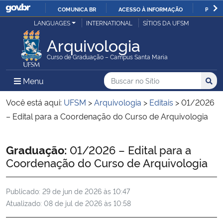
COMUNICA BR
ACESSO À INFORMAÇÃO
PARTI
Casa Civil
LANGUAGES
INTERNATIONAL
SÍTIOS DA UFSM
IR
PARA
Arquivologia
Ministério da Justiça e Segurança Pública
O
Curso de Graduação – Campus Santa Maria
CONTEÚDO
Ministério da Defesa
Buscar no no Sítio
Busca
Busca:
Menu Principal do Sítio
Menu
Busc
Ministério das Relações Exteriores
Você está aqui:
UFSM
>
Arquivologia
>
Editais
>
01/2026
– Edital para a Coordenação do Curso de Arquivologia
Ministério da Economia
Início do conteúdo
Graduação:
01/2026 – Edital para a
Ministério da Infraestrutura
Coordenação do Curso de Arquivologia
Ministério da Agricultura, Pecuária e Abastecimento
Publicado:
29 de jun de 2026 às 10:47
Atualizado:
08 de jul de 2026 às 10:58
Ministério da Educação