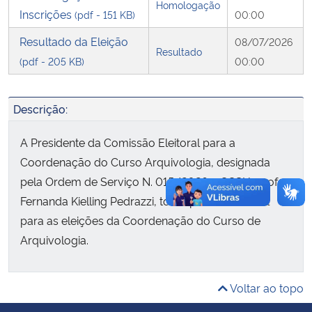
Homologação
Inscrições
(pdf - 151 KB)
00:00
Secretaria-Geral
Resultado da Eleição
08/07/2026
Resultado
(pdf - 205 KB)
00:00
Secretaria de Governo
Gabinete de Segurança Institucional
Descrição:
A Presidente da Comissão Eleitoral para a
Advocacia-Geral da União
Coordenação do Curso Arquivologia, designada
Banco Central do Brasil
pela Ordem de Serviço N. 015/2026 – CCSH, profa.
Fernanda Kielling Pedrazzi, torna público o Edital
Planalto
para as eleições da Coordenação do Curso de
Arquivologia.
Voltar ao topo