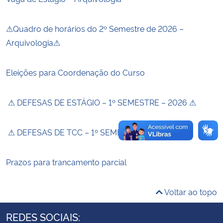
Secretaria-Geral
⚠Quadro de horários do 2º Semestre de 2026 –
Arquivologia⚠
Secretaria de Governo
Eleições para Coordenação do Curso
Gabinete de Segurança Institucional
⚠ DEFESAS DE ESTÁGIO – 1º SEMESTRE – 2026 ⚠
Advocacia-Geral da União
Banco Central do Brasil
⚠ DEFESAS DE TCC – 1º SEMESTRE – 2026 ⚠
Planalto
Prazos para trancamento parcial
Voltar ao topo
REDES SOCIAIS: