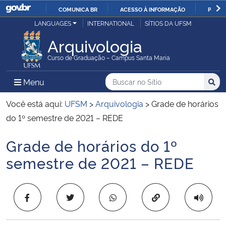
COMUNICA BR
ACESSO À INFORMAÇÃO
PARTI
Casa Civil
LANGUAGES
INTERNATIONAL
SÍTIOS DA UFSM
IR
PARA
Arquivologia
Ministério da Justiça e Segurança Pública
O
Curso de Graduação – Campus Santa Maria
CONTEÚDO
Ministério da Defesa
Buscar no no Sítio
Busca
Busca:
Menu Principal do Sítio
Menu
Busc
Ministério das Relações Exteriores
Você está aqui:
UFSM
>
Arquivologia
>
Grade de horários
do 1º semestre de 2021 – REDE
Ministério da Economia
Grade de horários do 1º
Início do conteúdo
Ministério da Infraestrutura
semestre de 2021 – REDE
Ministério da Agricultura, Pecuária e Abastecimento
Copiar para área 
Ministério da Educação