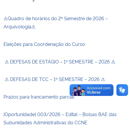
Secretaria-Geral
⚠Quadro de horários do 2º Semestre de 2026 –
Arquivologia⚠
Secretaria de Governo
Eleições para Coordenação do Curso
Gabinete de Segurança Institucional
Advocacia-Geral da União
⚠ DEFESAS DE ESTÁGIO – 1º SEMESTRE – 2026 ⚠
Banco Central do Brasil
⚠ DEFESAS DE TCC – 1º SEMESTRE – 2026 ⚠
Planalto
Prazos para trancamento parcial
[Oportunidade] 003/2026 – Edital – Bolsas BAE das
Subunidades Administrativas do CCNE