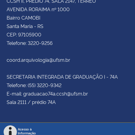
CCSH II, PRÉDIO 74, SALA 2147, TÉRREO
AVENIDA RORAIMA nº 1000
Bairro CAMOBI
Santa Maria - RS
CEP: 97105900
Telefone: 3220-9256
coord.arquivologia@ufsm.br
SECRETARIA INTEGRADA DE GRADUAÇÃO I - 74A
Telefone: (55) 3220-9342
E-mail: graduacao74a.ccsh@ufsm.br
Sala 2111 / prédio 74A
Acesso à
Informação