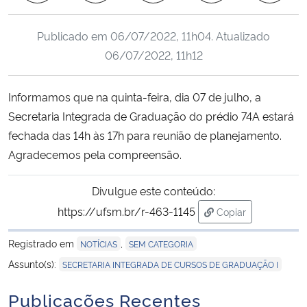
Ministério da Cidadania
Publicado em
06/07/2022, 11h04
. Atualizado
Ministério da Saúde
06/07/2022, 11h12
Ministério de Minas e Energia
Informamos que na quinta-feira, dia 07 de julho, a
Secretaria Integrada de Graduação do prédio 74A estará
Ministério da Ciência, Tecnologia, Inovações e Comunicações
fechada das 14h às 17h para reunião de planejamento.
Agradecemos pela compreensão.
Ministério do Meio Ambiente
Divulgue este conteúdo:
Ministério do Turismo
https://ufsm.br/r-463-1145
Copiar
para área de trans
Ministério do Desenvolvimento Regional
Registrado em
,
NOTÍCIAS
SEM CATEGORIA
Assunto(s):
SECRETARIA INTEGRADA DE CURSOS DE GRADUAÇÃO I
Controladoria-Geral da União
Publicações Recentes
Ministério da Mulher, da Família e dos Direitos Humanos