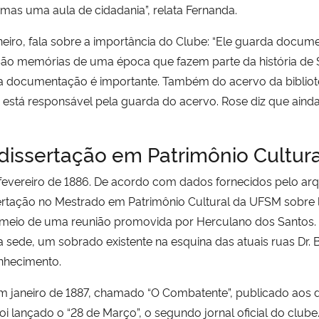
mas uma aula de cidadania”, relata Fernanda.
rneiro, fala sobre a importância do Clube: “Ele guarda doc
. São memórias de uma época que fazem parte da história de
ta documentação é importante. Também do acervo da bibliotec
ra está responsável pela guarda do acervo. Rose diz que aind
e dissertação em Patrimônio Cultu
fevereiro de 1886. De acordo com dados fornecidos pelo arqu
ertação no Mestrado em Patrimônio Cultural da UFSM sobre 
r meio de uma reunião promovida por Herculano dos Santos. A
 sede, um sobrado existente na esquina das atuais ruas Dr.
onhecimento.
ado em janeiro de 1887, chamado “O Combatente”, publicado 
 lançado o “28 de Março”, o segundo jornal oficial do clube. 