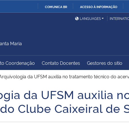
COMUNICA BR
ACESSO À INFORMAÇÃO
Ministério da Defesa
Ministério das Relações
Mini
IR
LANGUAGES
INTERNATI
Exteriores
PARA
O
Ministério da Cidadania
Ministério da Saúde
Mini
CONTEÚDO
anta Maria
to Coordenação
Contato Docentes
Gestores do sítio
Ministério do
Controladoria-Geral da
Mini
Desenvolvimento Regional
União
Famí
Arquivologia da UFSM auxilia no tratamento técnico do acerv
Hum
ogia da UFSM auxilia n
Advocacia-Geral da União
Banco Central do Brasil
Plan
do Clube Caixeiral de 