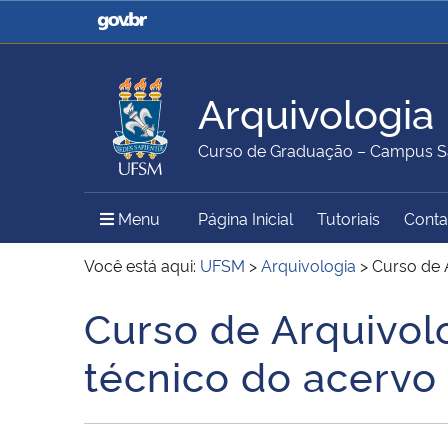
Casa Civil
Ministério da Justiça e
Segurança Pública
Arquivologia
Ministério da Agricultura,
Ministério da Educação
Curso de Graduação – Campus S
Pecuária e Abastecimento
Menu Principal do Sítio
Menu
Página Inicial
Tutoriais
Conta
Ministério do Meio Ambiente
Ministério do Turismo
Você está aqui:
UFSM
>
Arquivologia
>
Curso de 
Curso de Arquivol
Início do conteúdo
Secretaria de Governo
Gabinete de Segurança
técnico do acervo 
Institucional