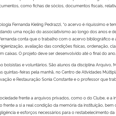
ocumentos, como fichas de sócios, documentos fiscais, relat
ogia Fernanda Kieling Pedrazzi, “o acervo é riquíssimo e t
r, dando uma noção do associativismo ao longo dos anos e d
rnanda conta que o trabalho com o acervo bibliográfico e arq
igienização, avaliação das condições físicas, ordenação, cl
aixas. O projeto deve ser desenvolvido até o final do ano
bolsistas e voluntários. São alunos da disciplina Arquivo, 
s quintas-feiras pela manhã, no Centro de Atividades Múltipl
vação e Restauração Sonia Constante e o professor que trab
ciedade frente a arquivos privados, como o do Clube, e a i
 frente a si a real condição da memória da instituição, bem
gligência e esforços necessários para o restabelecimento da i