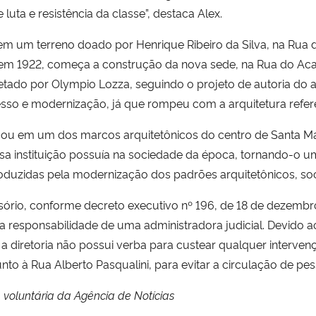
luta e resistência da classe”, destaca Alex.
m um terreno doado por Henrique Ribeiro da Silva, na Rua d
 Já em 1922, começa a construção da nova sede, na Rua do A
ojetado por Olympio Lozza, seguindo o projeto de autoria do
sso e modernização, já que rompeu com a arquitetura refere
ormou em um dos marcos arquitetônicos do centro de Santa M
sa instituição possuía na sociedade da época, tornando-o um 
oduzidas pela modernização dos padrões arquitetônicos, soci
sório, conforme decreto executivo nº 196, de 18 de dezembr
b a responsabilidade de uma administradora judicial. Devido 
 diretoria não possui verba para custear qualquer intervençã
o à Rua Alberto Pasqualini, para evitar a circulação de pes
 voluntária da Agência de Notícias