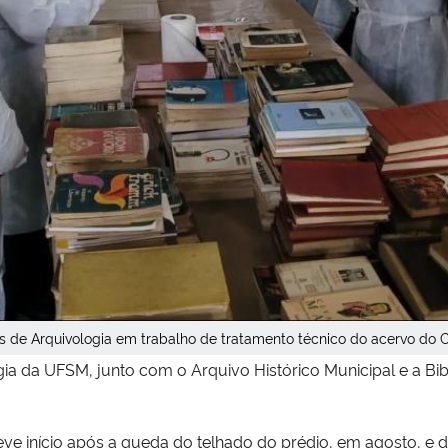
s de Arquivologia em trabalho de tratamento técnico do acervo do 
ia da UFSM, junto com o Arquivo Histórico Municipal e a Bib
teve início após a queda do telhado do prédio, em agosto, e 