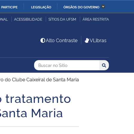
PARTICIPE
LEGISLAÇÃO
ÓRGÃOS DO GOVERNO
stério da Economia
Ministério da Infraestrutura
ONAL
ACESSIBILIDADE
SÍTIOS DA UFSM
ÁREA RESTRITA
stério de Minas e Energia
Ministério da Ciência,
Alto Contraste
VLibras
Tecnologia, Inovações e
Comunicações
Buscar no no Sítio
Busca
Busca:
Buscar
stério da Mulher, da
Secretaria-Geral
lia e dos Direitos
o do Clube Caixeiral de Santa Maria
anos
o tratamento
alto
Santa Maria