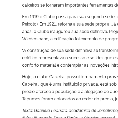
caixeiros se tornaram importantes ferramentas de 
Em 1919 o Clube passa para sua segunda sede, e
Peixoto). Em 1921, retorna a sua sede própria.
anos, o Clube inaugurou sua sede definitiva. Pr
Wiederspahn, a edificação foi exemplo de progre
“A construção de sua sede definitiva se transf
eclético representava o sucesso e solidez que es
conforto material e contemplar as inovações intr
Hoje, o clube Caixeiral possui tombamento provi
Caixeiral, que é uma instituição privada, está so
prédio oferece à população e à alegação de que a
Tapumes foram colocados ao redor do prédio, junt
Texto: Gabriela Leandro, acadêmica de Jornalismo,
Fotos: Fernanda Kieling Pedrazzi/Arquivo pessoal