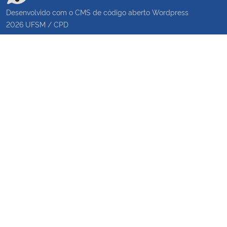
Desenvolvido com o CMS de código aberto
Wordpress
2026
UFSM
/
CPD