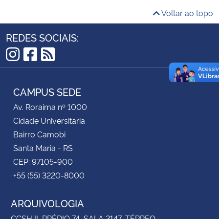
Voltar ao topo
REDES SOCIAIS:
Instagram
Facebook
RSS
CAMPUS SEDE
Av. Roraima nº 1000
Cidade Universitária
Bairro Camobi
Santa Maria - RS
CEP: 97105-900
+55 (55) 3220-8000
ARQUIVOLOGIA
CCSH II, PRÉDIO 74, SALA 2147, TÉRREO