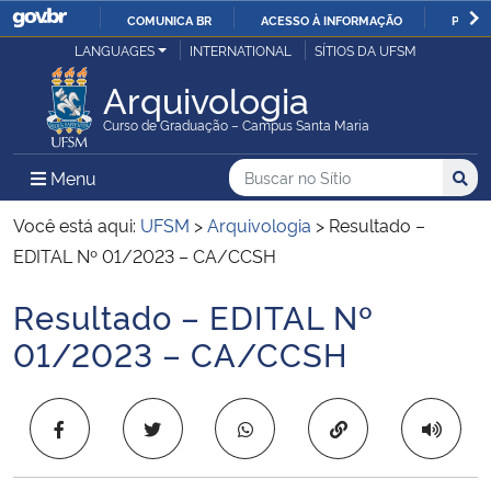
COMUNICA BR
ACESSO À INFORMAÇÃO
PARTI
Casa Civil
LANGUAGES
INTERNATIONAL
SÍTIOS DA UFSM
IR
PARA
Arquivologia
Ministério da Justiça e Segurança Pública
O
Curso de Graduação – Campus Santa Maria
CONTEÚDO
Ministério da Defesa
Buscar no no Sítio
Busca
Busca:
Menu Principal do Sítio
Menu
Busc
Ministério das Relações Exteriores
Você está aqui:
UFSM
>
Arquivologia
>
Resultado –
EDITAL Nº 01/2023 – CA/CCSH
Ministério da Economia
Resultado – EDITAL Nº
Início do conteúdo
Ministério da Infraestrutura
01/2023 – CA/CCSH
Ministério da Agricultura, Pecuária e Abastecimento
Copiar para área 
Ministério da Educação