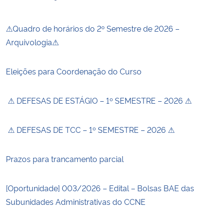
Secretaria-Geral
⚠Quadro de horários do 2º Semestre de 2026 –
Arquivologia⚠
Secretaria de Governo
Eleições para Coordenação do Curso
Gabinete de Segurança Institucional
⚠ DEFESAS DE ESTÁGIO – 1º SEMESTRE – 2026 ⚠
Advocacia-Geral da União
Banco Central do Brasil
⚠ DEFESAS DE TCC – 1º SEMESTRE – 2026 ⚠
Planalto
Prazos para trancamento parcial
[Oportunidade] 003/2026 – Edital – Bolsas BAE das
Subunidades Administrativas do CCNE