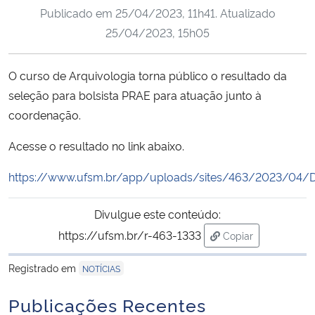
Publicado em
25/04/2023, 11h41
. Atualizado
Ministério da Cidadania
25/04/2023, 15h05
Ministério da Saúde
O curso de Arquivologia torna público o resultado da
Ministério de Minas e Energia
seleção para bolsista PRAE para atuação junto à
coordenação.
Ministério da Ciência, Tecnologia, Inovações e Comunicações
Acesse o resultado no link abaixo.
Ministério do Meio Ambiente
https://www.ufsm.br/app/uploads/sites/463/2023/04/
Ministério do Turismo
Divulgue este conteúdo:
https://ufsm.br/r-463-1333
Copiar
Ministério do Desenvolvimento Regional
para área de tran
Registrado em
NOTÍCIAS
Controladoria-Geral da União
Publicações Recentes
Ministério da Mulher, da Família e dos Direitos Humanos