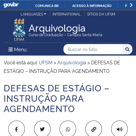
COMUNICA BR
ACESSO À INFORMAÇÃO
PARTI
Casa Civil
LANGUAGES
INTERNATIONAL
SÍTIOS DA UFSM
IR
PARA
Arquivologia
Ministério da Justiça e Segurança Pública
O
Curso de Graduação – Campus Santa Maria
CONTEÚDO
Ministério da Defesa
Buscar no no Sítio
Busca
Busca:
Menu Principal do Sítio
Menu
Busc
Ministério das Relações Exteriores
Você está aqui:
UFSM
>
Arquivologia
>
DEFESAS DE
ESTÁGIO – INSTRUÇÃO PARA AGENDAMENTO
Ministério da Economia
DEFESAS DE ESTÁGIO –
Início do conteúdo
Ministério da Infraestrutura
INSTRUÇÃO PARA
AGENDAMENTO
Ministério da Agricultura, Pecuária e Abastecimento
Ministério da Educação
Copiar para área 