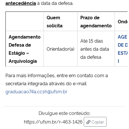
antecedência
à data da defesa.
Secretaria-Geral
Quem
Prazo de
Onde
solicita
agendamento
Secretaria de Governo
Agendamento
AGE
Até 15 dias
Gabinete de Segurança Institucional
Defesa de
DE D
Orientador(a)
antes da data
Estágio –
ESTÁ
da defesa
Advocacia-Geral da União
Arquivologia
I
Banco Central do Brasil
Para mais informações, entre em contato com a
secretaria integrada através do e-mail
Planalto
graduacao74a.ccsh@ufsm.br
Divulgue este conteúdo:
https://ufsm.br/r-463-1426
Copiar
para área de tran