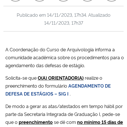
Ministério da Cidadania
Publicado em
14/11/2023, 17h34
. Atualizado
Ministério da Saúde
14/11/2023, 17h37
Ministério de Minas e Energia
A Coordenação do Curso de Arquivologia informa a
Ministério da Ciência, Tecnologia, Inovações e Comunicações
comunidade acadêmica sobre os procedimentos para o
agendamento das defesas de estágio.
Ministério do Meio Ambiente
Solicita-se que
O(A) ORIENTADOR(A)
realize o
Ministério do Turismo
preenchimento do formulário
AGENDAMENTO DE
DEFESA DE ESTÁGIOS – SIG I
.
Ministério do Desenvolvimento Regional
De modo a gerar as atas/atestados em tempo hábil por
Controladoria-Geral da União
parte da Secretaria Integrada de Graduação I, pede-se
que o
preenchimento
se dê com
no mínimo 15 dias de
Ministério da Mulher, da Família e dos Direitos Humanos