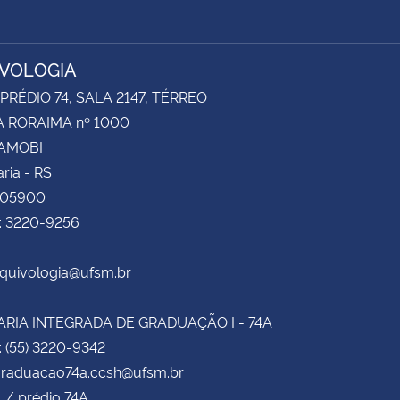
VOLOGIA
 PRÉDIO 74, SALA 2147, TÉRREO
 RORAIMA nº 1000
CAMOBI
ria - RS
105900
e: 3220-9256
rquivologia@ufsm.br
RIA INTEGRADA DE GRADUAÇÃO I - 74A
: (55) 3220-9342
 graduacao74a.ccsh@ufsm.br
1 / prédio 74A