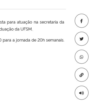
ista para atuação na secretaria da
raduação da UFSM.
00 para a jornada de 20h semanais.
Copiar para áre