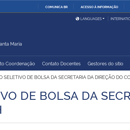
COMUNICA BR
ACESSO À INFORMAÇÃO
Ministério da Defesa
Ministério das Relações
Mini
IR
LANGUAGES
INTERNATI
Exteriores
PARA
O
Ministério da Cidadania
Ministério da Saúde
Mini
CONTEÚDO
anta Maria
to Coordenação
Contato Docentes
Gestores do sítio
Ministério do
Controladoria-Geral da
Mini
Desenvolvimento Regional
União
Famí
 SELETIVO DE BOLSA DA SECRETARIA DA DIREÇÃO DO C
Hum
VO DE BOLSA DA SECR
Advocacia-Geral da União
Banco Central do Brasil
Plan
H