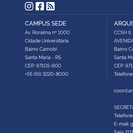
Instagram
Facebook
RSS
CAMPUS SEDE
ARQUI
Av. Roraima nº 1000
CCSH II,
Cidade Universitária
AVENIDA
Bairro Camobi
Bairro 
Santa Maria - RS
Santa Ma
CEP: 97105-900
CEP: 97
+55 (55) 3220-8000
Telefon
coord.a
SECRETA
Telefone
E-mail:
Sala 211