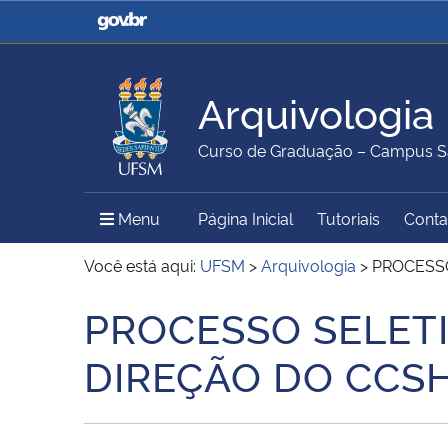
Casa Civil
Ministério da Justiça e
Segurança Pública
Arquivologia
Ministério da Agricultura,
Ministério da Educação
Curso de Graduação – Campus S
Pecuária e Abastecimento
Menu Principal do Sítio
Menu
Página Inicial
Tutoriais
Conta
Ministério do Meio Ambiente
Ministério do Turismo
Você está aqui:
UFSM
>
Arquivologia
>
PROCESSO
PROCESSO SELETI
Início do conteúdo
Secretaria de Governo
Gabinete de Segurança
DIREÇÃO DO CCS
Institucional