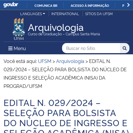
COMUNICA BR
ACESSO À INFORMAÇÃO
PARTI
Casa Civil
LANGUAGES
INTERNATIONAL
SÍTIOS DA UFSM
IR
PARA
Arquivologia
Ministério da Justiça e Segurança Pública
O
Curso de Graduação – Campus Santa Maria
CONTEÚDO
Ministério da Defesa
Buscar no no Sítio
Busca
Busca:
Menu Principal do Sítio
Menu
Busc
Ministério das Relações Exteriores
Você está aqui:
UFSM
>
Arquivologia
>
EDITAL N.
029/2024 – SELEÇÃO PARA BOLSISTA DO NÚCLEO DE
Ministério da Economia
INGRESSO E SELEÇÃO ACADÊMICA (NISA) DA
PROGRAD/UFSM
Ministério da Infraestrutura
EDITAL N. 029/2024 –
Início do conteúdo
Ministério da Agricultura, Pecuária e Abastecimento
SELEÇÃO PARA BOLSISTA
DO NÚCLEO DE INGRESSO E
Ministério da Educação
SELEÇÃO ACADÊMICA (NISA)