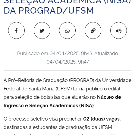
Ministério da Cidadania
DA PROGRAD/UFSM
Ministério da Saúde
Copiar para área 
Ministério de Minas e Energia
Publicado em
04/04/2025, 9h43
. Atualizado
Ministério da Ciência, Tecnologia, Inovações e Comunicações
04/04/2025, 9h47
Ministério do Meio Ambiente
A Pró-Reitoria de Graduação (PROGRAD) da Universidade
Ministério do Turismo
Federal de Santa Maria (UFSM) torna público o edital
para seleção de bolsistas que atuarão no
Núcleo de
Ministério do Desenvolvimento Regional
Ingresso e Seleção Acadêmicos (NISA)
.
Controladoria-Geral da União
O processo seletivo visa preencher
02 (duas) vagas
,
destinadas a estudantes de graduação da UFSM
Ministério da Mulher, da Família e dos Direitos Humanos