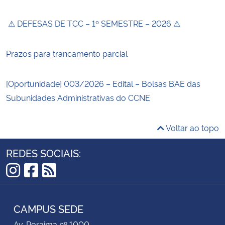
⚠ DEFESAS DE TCC – 1º SEMESTRE – 2026 ⚠
Prazos para trancamento parcial
[Oportunidade] 003/2026 – Edital – Bolsas BAE das
Subunidades Administrativas do CCNE
Voltar ao topo
REDES SOCIAIS:
Instagram
Facebook
RSS
CAMPUS SEDE
Av. Roraima nº 1000