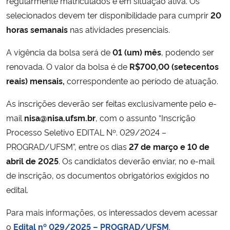
regularmente matriculados e em situação ativa. Os
selecionados devem ter disponibilidade para cumprir
20
Secretaria-Geral
horas semanais
nas atividades presenciais.
A vigência da bolsa será de
01 (um) mês
, podendo ser
Secretaria de Governo
renovada. O valor da bolsa é de
R$700,00 (setecentos
Gabinete de Segurança Institucional
reais) mensais,
correspondente ao período de atuação.
As inscrições deverão ser feitas exclusivamente pelo e-
Advocacia-Geral da União
mail
nisa@nisa.ufsm.br
, com o assunto “Inscrição
Processo Seletivo EDITAL Nº. 029/2024 –
Banco Central do Brasil
PROGRAD/UFSM”, entre os dias
27 de março e 10 de
abril de 2025
. Os candidatos deverão enviar, no e-mail
Planalto
de inscrição, os documentos obrigatórios exigidos no
edital.
Para mais informações, os interessados devem acessar
o
Edital nº 029/2025 – PROGRAD/UFSM
.